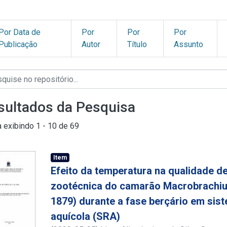
Por Data de
Por
Por
Por
Publicação
Autor
Título
Assunto
sultados da Pesquisa
a exibindo
1 - 10 de 69
Item
Efeito da temperatura na qualidade d
zootécnica do camarão Macrobrachiu
1879) durante a fase berçário em sis
aquícola (SRA)