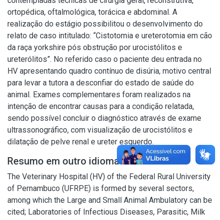
contempladas técnicas de cirurgia geral, reconstrutiva,
ortopédica, oftalmológica, torácica e abdominal. A
realização do estágio possibilitou o desenvolvimento do
relato de caso intitulado: “Cistotomia e ureterotomia em cão
da raça yorkshire pós obstrução por urocistólitos e
ureterólitos”. No referido caso o paciente deu entrada no
HV apresentando quadro contínuo de disúria, motivo central
para levar a tutora a desconfiar do estado de saúde do
animal. Exames complementares foram realizados na
intenção de encontrar causas para a condição relatada,
sendo possível concluir o diagnóstico através de exame
ultrassonográfico, com visualização de urocistólitos e
dilatação de pelve renal e ureter esquerdo.
Resumo em outro idioma
The Veterinary Hospital (HV) of the Federal Rural University
of Pernambuco (UFRPE) is formed by several sectors,
among which the Large and Small Animal Ambulatory can be
cited; Laboratories of Infectious Diseases, Parasitic, Milk