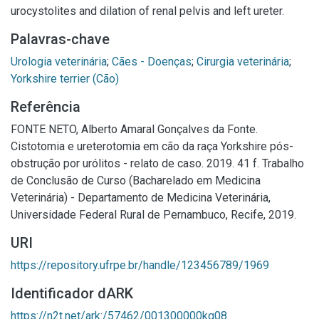
urocystolites and dilation of renal pelvis and left ureter.
Palavras-chave
Urologia veterinária
;
Cães - Doenças
;
Cirurgia veterinária
;
Yorkshire terrier (Cão)
Referência
FONTE NETO, Alberto Amaral Gonçalves da Fonte.
Cistotomia e ureterotomia em cão da raça Yorkshire pós-
obstrução por urólitos - relato de caso. 2019. 41 f. Trabalho
de Conclusão de Curso (Bacharelado em Medicina
Veterinária) - Departamento de Medicina Veterinária,
Universidade Federal Rural de Pernambuco, Recife, 2019.
URI
https://repository.ufrpe.br/handle/123456789/1969
Identificador dARK
https://n2t.net/ark:/57462/001300000kq08