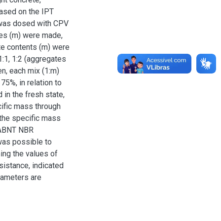
ased on the IPT
 was dosed with CPV
es (m) were made,
ate contents (m) were
1:1, 1:2 (aggregates
en, each mix (1:m)
75%, in relation to
 in the fresh state,
ific mass through
 the specific mass
(ABNT NBR
 was possible to
ing the values of
sistance, indicated
rameters are