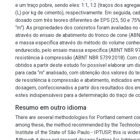
e um traço pobre, sendo eles: 1:1, 1:2 (traços dos agreg
(L) por kg de cimento), respectivamente. Em seguida, cada
dosado com três teores diferentes de EPS (25, 50 e 75%
“m”). As propriedades dos concretos foram avaliadas no 
através do ensaio de abatimento do tronco de cone (A
e massa específica através do método do volume conhec
endurecido, pelo ensaio massa específica (ABNT NBR 9
resistência à compressão (ABNT NBR 5739:2018). Com o
obtidos a partir deste estudo foi possível elaborar um
para cada “m” analisado, com obtenção dos valores do te
de resistência à compressão e abatimento, indicados e
dosagem, confeccionados a partir dos resultados dos e
estes indispensáveis para a determinação do traço de co
Resumo em outro idioma
There are several methodologies for Portland cement co
among these, the method recommended by the Technolo
Institute of the State of São Paulo - IPTUSP, this is wides
Although it does not present dosage factors for lightweig