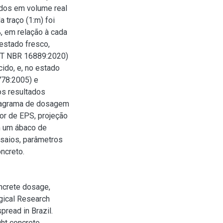
ados em volume real
 traço (1:m) foi
, em relação à cada
estado fresco,
BNT NBR 16889:2020)
ido, e, no estado
778:2005) e
s resultados
 diagrama de dosagem
or de EPS, projeção
m um ábaco de
nsaios, parâmetros
ncreto.
ncrete dosage,
gical Research
pread in Brazil.
ht concrete,