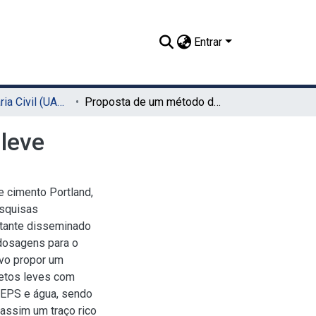
Entrar
TCC - Engenharia Civil (UACSA)
Proposta de um método de dosagem para concreto leve
leve
 cimento Portland,
esquisas
tante disseminado
 dosagens para o
ivo propor um
etos leves com
 EPS e água, sendo
assim um traço rico