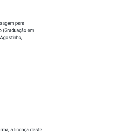
osagem para
so (Graduação em
 Agostinho,
rma, a licença deste