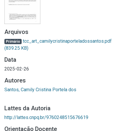
Arquivos
tcc_art_camilycristinaporteladossantos.pdf
Primário
(839.25 KB)
Data
2025-02-26
Autores
Santos, Camily Cristina Portela dos
Lattes da Autoria
http://lattes.cnpq.br/9760248515676619
Orientação Docente