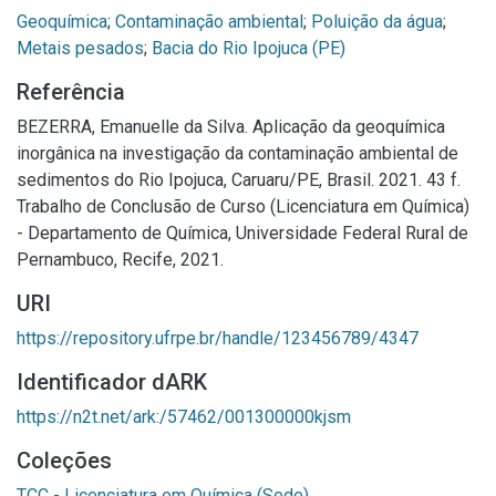
Geoquímica
;
Contaminação ambiental
;
Poluição da água
;
Metais pesados
;
Bacia do Rio Ipojuca (PE)
Referência
BEZERRA, Emanuelle da Silva. Aplicação da geoquímica
inorgânica na investigação da contaminação ambiental de
sedimentos do Rio Ipojuca, Caruaru/PE, Brasil. 2021. 43 f.
Trabalho de Conclusão de Curso (Licenciatura em Química)
- Departamento de Química, Universidade Federal Rural de
Pernambuco, Recife, 2021.
URI
https://repository.ufrpe.br/handle/123456789/4347
Identificador dARK
https://n2t.net/ark:/57462/001300000kjsm
Coleções
TCC - Licenciatura em Química (Sede)