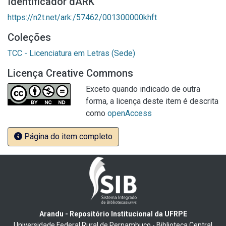
Identificador dARK
https://n2t.net/ark:/57462/001300000khft
Coleções
TCC - Licenciatura em Letras (Sede)
Licença Creative Commons
Exceto quando indicado de outra
forma, a licença deste item é descrita
como
openAccess
Página do item completo
Arandu - Repositório Institucional da UFRPE
Universidade Federal Rural de Pernambuco - Biblioteca Central