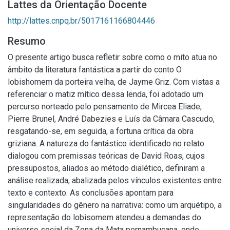
Lattes da Orientação Docente
http://lattes.cnpq.br/5017161166804446
Resumo
O presente artigo busca refletir sobre como o mito atua no
âmbito da literatura fantástica a partir do conto O
lobishomem da porteira velha, de Jayme Griz. Com vistas a
referenciar o matiz mítico dessa lenda, foi adotado um
percurso norteado pelo pensamento de Mircea Eliade,
Pierre Brunel, André Dabezies e Luís da Câmara Cascudo,
resgatando-se, em seguida, a fortuna crítica da obra
griziana. A natureza do fantástico identificado no relato
dialogou com premissas teóricas de David Roas, cujos
pressupostos, aliados ao método dialético, definiram a
análise realizada, abalizada pelos vínculos existentes entre
texto e contexto. As conclusões apontam para
singularidades do gênero na narrativa: como um arquétipo, a
representação do lobisomem atendeu a demandas do
universo social da Zona da Mata pernambucana, onde