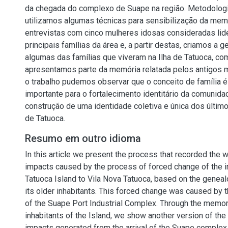
da chegada do complexo de Suape na região. Metodolog
utilizamos algumas técnicas para sensibilização da mem
entrevistas com cinco mulheres idosas consideradas lid
principais famílias da área e, a partir destas, criamos a 
algumas das famílias que viveram na Ilha de Tatuoca, 
apresentamos parte da memória relatada pelos antigos 
o trabalho pudemos observar que o conceito de família 
importante para o fortalecimento identitário da comunida
construção de uma identidade coletiva e única dos últim
de Tatuoca.
Resumo em outro idioma
In this article we present the process that recorded the w
impacts caused by the process of forced change of the i
Tatuoca Island to Vila Nova Tatuoca, based on the gene
its older inhabitants. This forced change was caused by
of the Suape Port Industrial Complex. Through the memor
inhabitants of the Island, we show another version of the
impacts generated from the arrival of the Suape complex i