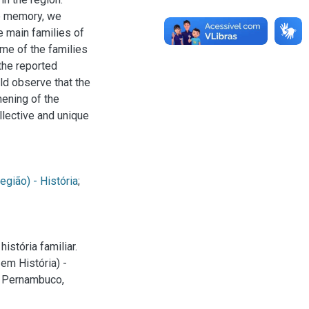
e memory, we
e main families of
me of the families
 the reported
ld observe that the
hening of the
llective and unique
egião) - História
;
stória familiar.
em História) -
e Pernambuco,