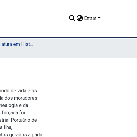
Entrar
TCC - Licenciatura em História (Sede)
modo de vida e os
da dos moradores
enealogia e da
 forçada foi
rial Portuário de
 Ilha,
tos gerados a partir