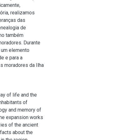
icamente,
ória, realizamos
eranças das
genealogia de
como também
moradores. Durante
é um elemento
de e para a
os moradores da Ilha
ay of life and the
nhabitants of
alogy and memory of
 the expansion works
ies of the ancient
 facts about the
n the region.