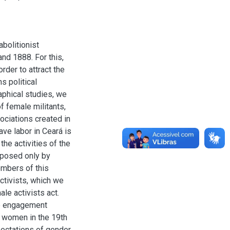
abolitionist
nd 1888. For this,
der to attract the
s political
aphical studies, we
 female militants,
ociations created in
ave labor in Ceará is
he activities of the
mposed only by
mbers of this
activists, which we
ale activists act.
le engagement
of women in the 19th
pectations of gender