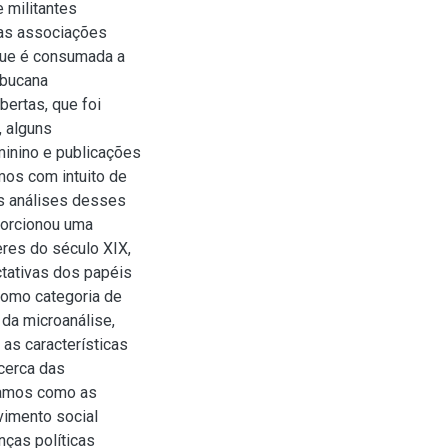
 militantes
nas associações
que é consumada a
mbucana
ertas, que foi
, alguns
inino e publicações
amos com intuito de
as análises desses
porcionou uma
eres do século XIX,
tativas dos papéis
 como categoria de
 da microanálise,
 as características
cerca das
icamos como as
vimento social
nças políticas