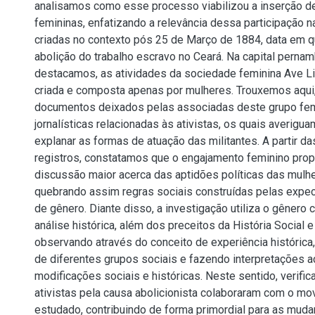
analisamos como esse processo viabilizou a inserção de
femininas, enfatizando a relevância dessa participação 
criadas no contexto pós 25 de Março de 1884, data em 
abolição do trabalho escravo no Ceará. Na capital perna
destacamos, as atividades da sociedade feminina Ave Lib
criada e composta apenas por mulheres. Trouxemos aqui
documentos deixados pelas associadas deste grupo fem
jornalísticas relacionadas às ativistas, os quais averigu
explanar as formas de atuação das militantes. A partir d
registros, constatamos que o engajamento feminino pro
discussão maior acerca das aptidões políticas das mulh
quebrando assim regras sociais construídas pelas expec
de gênero. Diante disso, a investigação utiliza o gênero
análise histórica, além dos preceitos da História Social e
observando através do conceito de experiência histórica,
de diferentes grupos sociais e fazendo interpretações a
modificações sociais e históricas. Neste sentido, verif
ativistas pela causa abolicionista colaboraram com o mo
estudado, contribuindo de forma primordial para as muda