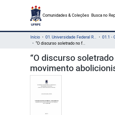
Comunidades & Coleções
Busca no Rep
Início
01. Universidade Federal Rural de Pernambuco - UFRPE (Sede)
01.1 -
“O discurso soletrado no feminino”: o engajamento de mulheres no movimento abolicionista na cidade do Recife (1884-1888)
“O discurso soletrado
movimento abolicioni