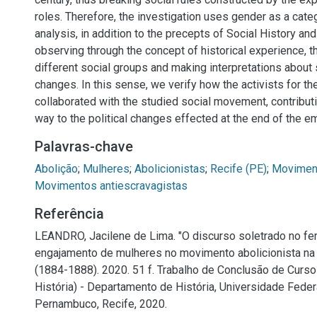
roles. Therefore, the investigation uses gender as a categ
analysis, in addition to the precepts of Social History an
observing through the concept of historical experience, th
different social groups and making interpretations about s
changes. In this sense, we verify how the activists for th
collaborated with the studied social movement, contributi
way to the political changes effected at the end of the em
Palavras-chave
Abolição
;
Mulheres
;
Abolicionistas
;
Recife (PE)
;
Moviment
Movimentos antiescravagistas
Referência
LEANDRO, Jacilene de Lima. "O discurso soletrado no fem
engajamento de mulheres no movimento abolicionista na
(1884-1888). 2020. 51 f. Trabalho de Conclusão de Curso
História) - Departamento de História, Universidade Feder
Pernambuco, Recife, 2020.