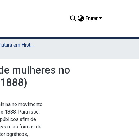
Entrar
TCC - Licenciatura em História (Sede)
 de mulheres no
-1888)
eminina no movimento
 e 1888. Para isso,
públicos afim de
 assim as formas de
toriográficos,