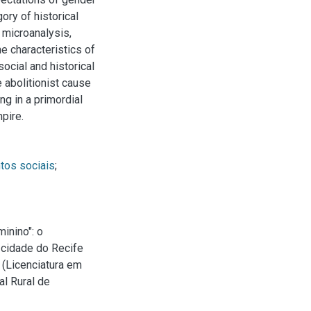
ory of historical
d microanalysis,
e characteristics of
ocial and historical
e abolitionist cause
ng in a primordial
pire.
os sociais
;
inino": o
 cidade do Recife
 (Licenciatura em
al Rural de