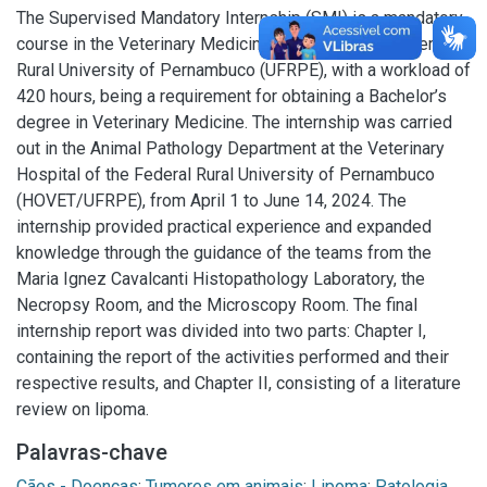
The Supervised Mandatory Internship (SMI) is a mandatory
course in the Veterinary Medicine program at the Federal
Rural University of Pernambuco (UFRPE), with a workload of
420 hours, being a requirement for obtaining a Bachelor’s
degree in Veterinary Medicine. The internship was carried
out in the Animal Pathology Department at the Veterinary
Hospital of the Federal Rural University of Pernambuco
(HOVET/UFRPE), from April 1 to June 14, 2024. The
internship provided practical experience and expanded
knowledge through the guidance of the teams from the
Maria Ignez Cavalcanti Histopathology Laboratory, the
Necropsy Room, and the Microscopy Room. The final
internship report was divided into two parts: Chapter I,
containing the report of the activities performed and their
respective results, and Chapter II, consisting of a literature
review on lipoma.
Palavras-chave
Cães - Doenças
;
Tumores em animais
;
Lipoma
;
Patologia