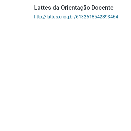
Lattes da Orientação Docente
http://lattes.cnpq.br/6132618542893464