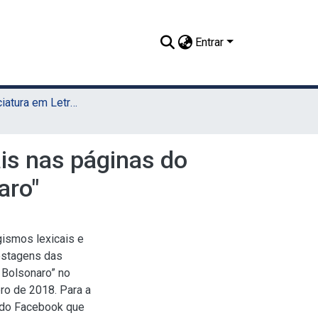
Entrar
TCC - Licenciatura em Letras (UAST)
ais nas páginas do
aro"
gismos lexicais e
ostagens das
o Bolsonaro” no
ro de 2018. Para a
s do Facebook que