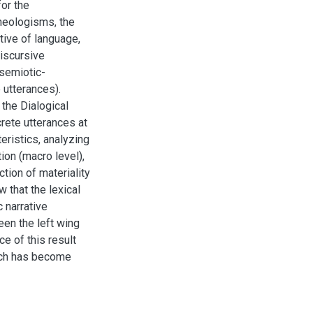
for the
 neologisms, the
tive of language,
iscursive
(semiotic-
 utterances).
the Dialogical
rete utterances at
eristics, analyzing
ion (macro level),
tion of materiality
 that the lexical
 narrative
een the left wing
ce of this result
hich has become