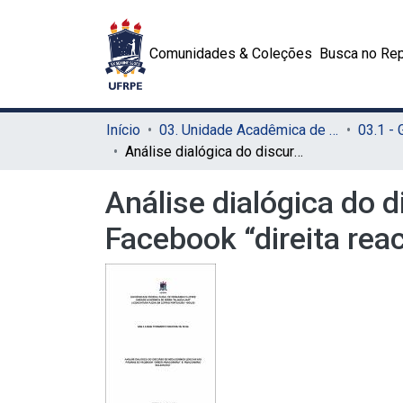
Comunidades & Coleções
Busca no Rep
Início
03. Unidade Acadêmica de Serra Talhada (UAST)
03.1 -
Análise dialógica do discurso de neologismos lexicais nas páginas do Facebook “direita reacionária” e “reacionário bolsonaro"
Análise dialógica do 
Facebook “direita reac