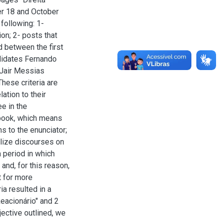
er 18 and October
following: 1-
ion; 2- posts that
 between the first
didates Fernando
 Jair Messias
hese criteria are
lation to their
ee in the
ebook, which means
ns to the enunciator;
lize discourses on
a period in which
and, for this reason,
t for more
ia resulted in a
eacionário" and 2
jective outlined, we