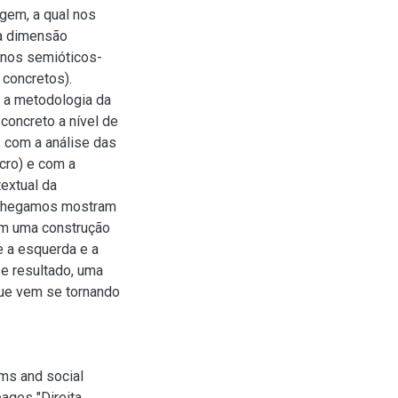
gem, a qual nos
a dimensão
gnos semióticos-
concretos).
 a metodologia da
concreto a nível de
, com a análise das
acro) e com a
textual da
e chegamos mostram
am uma construção
re a esquerda e a
se resultado, uma
que vem se tornando
sms and social
pages "Direita