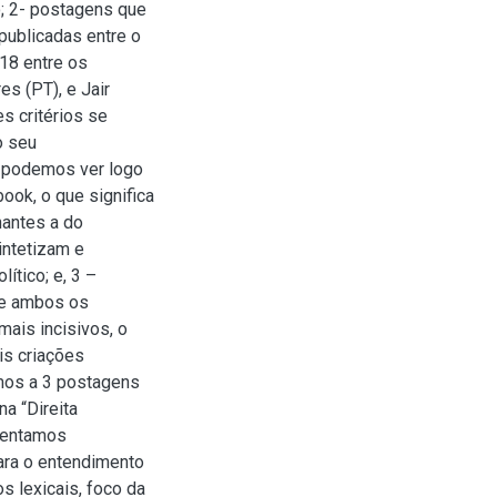
; 2- postagens que
publicadas entre o
018 entre os
s (PT), e Jair
s critérios se
o seu
o podemos ver logo
ok, o que significa
antes a do
intetizam e
ítico; e, 3 –
de ambos os
mais incisivos, o
is criações
mos a 3 postagens
a “Direita
amentamos
ara o entendimento
 lexicais, foco da