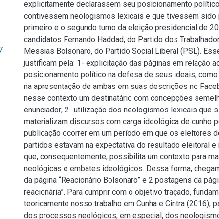
explicitamente declarassem seu posicionamento político
contivessem neologismos lexicais e que tivessem sido 
primeiro e o segundo turno da eleição presidencial de 2
candidatos Fernando Haddad, do Partido dos Trabalhadore
7
Messias Bolsonaro, do Partido Social Liberal (PSL). Esse
justificam pela: 1- explicitação das páginas em relação a
posicionamento político na defesa de seus ideais, com
na apresentação de ambas em suas descrições no Facebo
nesse contexto um destinatário com concepções semelh
enunciador; 2- utilização dos neologismos lexicais que s
materializam discursos com carga ideológica de cunho pol
publicação ocorrer em um período em que os eleitores 
partidos estavam na expectativa do resultado eleitoral e 
que, consequentemente, possibilita um contexto para ma
neológicas e embates ideológicos. Dessa forma, chega
da página “Reacionário Bolsonaro” e 2 postagens da págin
reacionária”. Para cumprir com o objetivo traçado, fund
teoricamente nosso trabalho em Cunha e Cintra (2016), p
dos processos neológicos, em especial, dos neologismos