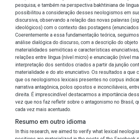
pesquisa; e também na perspectiva bakhtiniana de lingua
possibilitou a consideração desses neologismos em su
discursiva, observando a relação das novas palavras (si
ideológicos) com o contexto das postagens (enunciados 
Coerentemente a essa fundamentação teórica, seguimos
análise dialógica do discurso, com a descrição do objeto 
materialidades semióticas e características enunciativas
relações entre língua (nível micro) e enunciação (nível m
interpretação dos sentidos criados a partir da junção con
materialidade e do ato enunciativo. Os resultados a qu
que os neologismos lexicais presentes no corpus indic
narrativa antagônica, polos opostos e inconciliáveis, ent
direita. É imprescindível destacarmos a importância des
vez que nos faz refletir sobre o antagonismo no Brasil, 
cada vez mais acentuado.
Resumo em outro idioma
In this research, we aimed to verify what lexical neologi
positions are materialized in the posts of the Facebook 