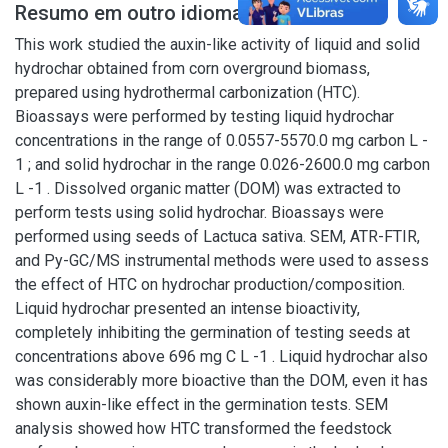
Resumo em outro idioma
This work studied the auxin-like activity of liquid and solid
hydrochar obtained from corn overground biomass,
prepared using hydrothermal carbonization (HTC).
Bioassays were performed by testing liquid hydrochar
concentrations in the range of 0.0557-5570.0 mg carbon L -
1 ; and solid hydrochar in the range 0.026-2600.0 mg carbon
L -1 . Dissolved organic matter (DOM) was extracted to
perform tests using solid hydrochar. Bioassays were
performed using seeds of Lactuca sativa. SEM, ATR-FTIR,
and Py-GC/MS instrumental methods were used to assess
the effect of HTC on hydrochar production/composition.
Liquid hydrochar presented an intense bioactivity,
completely inhibiting the germination of testing seeds at
concentrations above 696 mg C L -1 . Liquid hydrochar also
was considerably more bioactive than the DOM, even it has
shown auxin-like effect in the germination tests. SEM
analysis showed how HTC transformed the feedstock