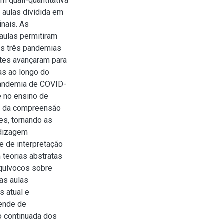
 quali-quantitativa
 aulas dividida em
inais. As
 aulas permitiram
as três pandemias
entes avançaram para
as ao longo do
pandemia de COVID-
e no ensino de
as da compreensão
es, tornando as
ndizagem
de de interpretação
 teorias abstratas
equívocos sobre
as aulas
s atual e
pende de
o continuada dos