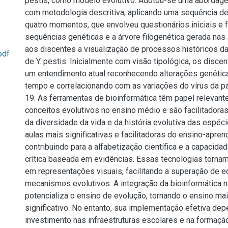
pestis, como modelo evolutivo. Adotou-se uma abordagem
com metodologia descritiva, aplicando uma sequência de
quatro momentos, que envolveu questionários iniciais e f
sequências genéticas e a árvore filogenética gerada nas
aos discentes a visualização de processos históricos d
pdf
de Y. pestis. Inicialmente com visão tipológica, os disc
um entendimento atual reconhecendo alterações genétic
tempo e correlacionando com as variações do vírus da 
19. As ferramentas de bioinformática têm papel relevant
conceitos evolutivos no ensino médio e são facilitador
da diversidade da vida e da história evolutiva das espéci
aulas mais significativas e facilitadoras do ensino-apre
contribuindo para a alfabetização científica e a capacida
crítica baseada em evidências. Essas tecnologias tornam
em representações visuais, facilitando a superação de 
mecanismos evolutivos. A integração da bioinformática n
potencializa o ensino de evolução, tornando o ensino mai
significativo. No entanto, sua implementação efetiva de
investimento nas infraestruturas escolares e na formaçã