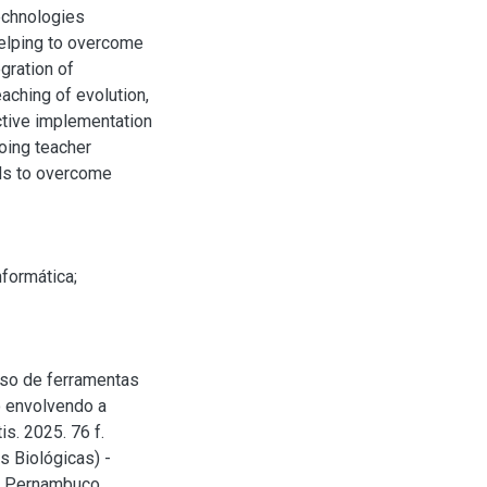
technologies
helping to overcome
gration of
aching of evolution,
ctive implementation
oing teacher
eds to overcome
nformática
;
so de ferramentas
o envolvendo a
s. 2025. 76 f.
s Biológicas) -
e Pernambuco,