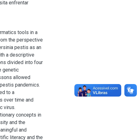
ita enfrentar
rmatics tools in a
from the perspective
rsinia pestis as an
th a descriptive
s divided into four
e genetic
essons allowed
. pestis pandemics.
ed to a
s over time and
 virus.
utionary concepts in
rsity and the
aningful and
ific literacy and the