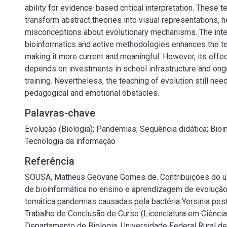
ability for evidence-based critical interpretation. These 
transform abstract theories into visual representations, 
misconceptions about evolutionary mechanisms. The inte
bioinformatics and active methodologies enhances the te
making it more current and meaningful. However, its effe
depends on investments in school infrastructure and ong
training. Nevertheless, the teaching of evolution still ne
pedagogical and emotional obstacles.
Palavras-chave
Evolução (Biologia)
;
Pandemias
;
Sequência didática
;
Bioi
Tecnologia da informação
Referência
SOUSA, Matheus Geovane Gomes de. Contribuições do u
de bioinformática no ensino e aprendizagem de evoluçã
temática pandemias causadas pela bactéria Yersinia pesti
Trabalho de Conclusão de Curso (Licenciatura em Ciência
Departamento de Biologia, Universidade Federal Rural d