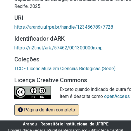
Recife, 2025.
URI
https://arandu.ufrpe.br/handle/123456789/7728
Identificador dARK
https://n2t.net/ark:/57462/001300000nxnp
Coleções
TCC - Licenciatura em Ciências Biológicas (Sede)
Licença Creative Commons
Exceto quando indicado de outra fo
item é descrita como
openAccess
Página do item completo
Arandu - Repositório Institucional da UFRPE
Universidade Federal Rural de Pernambuco - Biblioteca Central