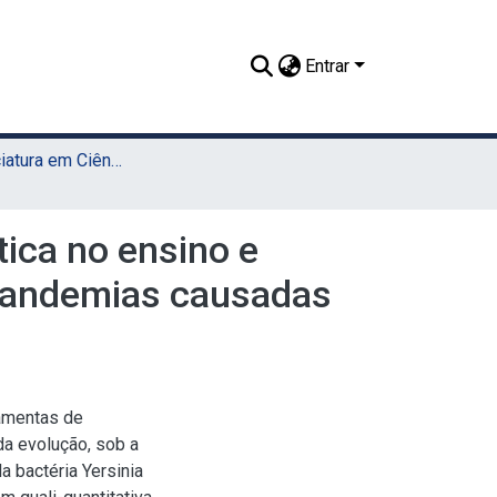
Entrar
TCC - Licenciatura em Ciências Biológicas (Sede)
ica no ensino e
 pandemias causadas
ramentas de
a evolução, sob a
 bactéria Yersinia