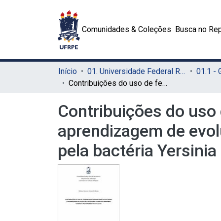
Comunidades & Coleções
Busca no Rep
Início
01. Universidade Federal Rural de Pernambuco - UFRPE (Sede)
01.1 -
Contribuições do uso de ferramentas de bioinformática no ensino e aprendizagem de evolução envolvendo a temática pandemias causadas pela bactéria Yersinia pestis
Contribuições do uso 
aprendizagem de evo
pela bactéria Yersinia