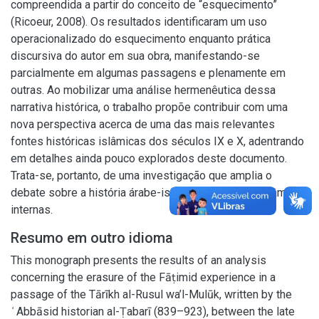
compreendida a partir do conceito de “esquecimento”
(Ricoeur, 2008). Os resultados identificaram um uso
operacionalizado do esquecimento enquanto prática
discursiva do autor em sua obra, manifestando-se
parcialmente em algumas passagens e plenamente em
outras. Ao mobilizar uma análise hermenêutica dessa
narrativa histórica, o trabalho propõe contribuir com uma
nova perspectiva acerca de uma das mais relevantes
fontes históricas islâmicas dos séculos IX e X, adentrando
em detalhes ainda pouco explorados deste documento.
Trata-se, portanto, de uma investigação que amplia o
debate sobre a história árabe-islâmica e as suas dinâmicas
internas.
Resumo em outro idioma
This monograph presents the results of an analysis
concerning the erasure of the Fāṭimid experience in a
passage of the Tārīkh al-Rusul wa’l-Mulūk, written by the
ʿAbbāsid historian al-Ṭabarī (839–923), between the late