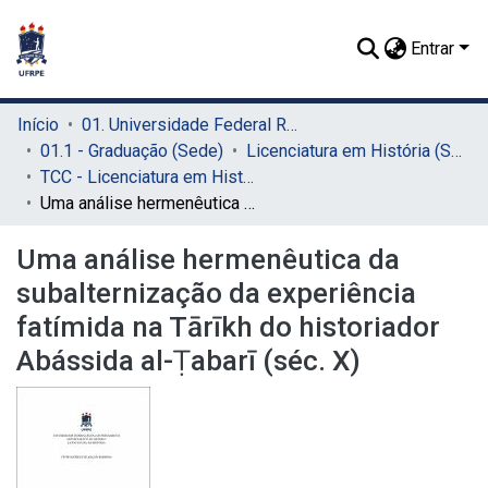
Entrar
Início
01. Universidade Federal Rural de Pernambuco - UFRPE (Sede)
01.1 - Graduação (Sede)
Licenciatura em História (Sede)
TCC - Licenciatura em História (Sede)
Uma análise hermenêutica da subalternização da experiência fatímida na Tārīkh do historiador Abássida al-Ṭabarī (séc. X)
Uma análise hermenêutica da
subalternização da experiência
fatímida na Tārīkh do historiador
Abássida al-Ṭabarī (séc. X)