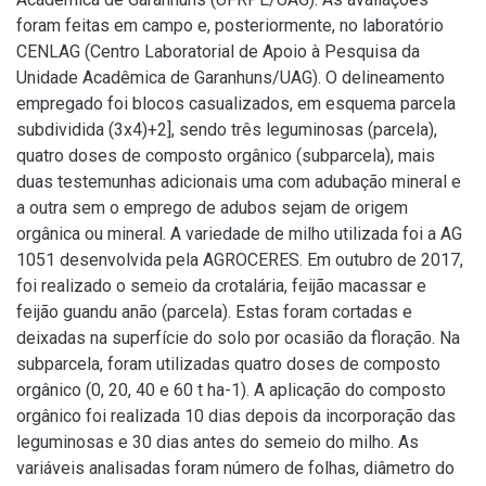
foram feitas em campo e, posteriormente, no laboratório
CENLAG (Centro Laboratorial de Apoio à Pesquisa da
Unidade Acadêmica de Garanhuns/UAG). O delineamento
empregado foi blocos casualizados, em esquema parcela
subdividida (3x4)+2], sendo três leguminosas (parcela),
quatro doses de composto orgânico (subparcela), mais
duas testemunhas adicionais uma com adubação mineral e
a outra sem o emprego de adubos sejam de origem
orgânica ou mineral. A variedade de milho utilizada foi a AG
1051 desenvolvida pela AGROCERES. Em outubro de 2017,
foi realizado o semeio da crotalária, feijão macassar e
feijão guandu anão (parcela). Estas foram cortadas e
deixadas na superfície do solo por ocasião da floração. Na
subparcela, foram utilizadas quatro doses de composto
orgânico (0, 20, 40 e 60 t ha-1). A aplicação do composto
orgânico foi realizada 10 dias depois da incorporação das
leguminosas e 30 dias antes do semeio do milho. As
variáveis analisadas foram número de folhas, diâmetro do