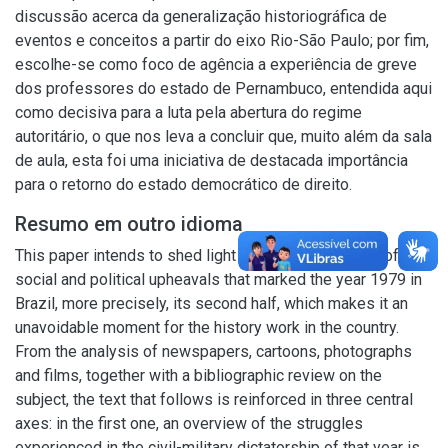
discussão acerca da generalização historiográfica de
eventos e conceitos a partir do eixo Rio-São Paulo; por fim,
escolhe-se como foco de agência a experiência de greve
dos professores do estado de Pernambuco, entendida aqui
como decisiva para a luta pela abertura do regime
autoritário, o que nos leva a concluir que, muito além da sala
de aula, esta foi uma iniciativa de destacada importância
para o retorno do estado democrático de direito.
Resumo em outro idioma
This paper intends to shed light on the intense wave of
social and political upheavals that marked the year 1979 in
Brazil, more precisely, its second half, which makes it an
unavoidable moment for the history work in the country.
From the analysis of newspapers, cartoons, photographs
and films, together with a bibliographic review on the
subject, the text that follows is reinforced in three central
axes: in the first one, an overview of the struggles
experienced in the civil-military dictatorship of that year is