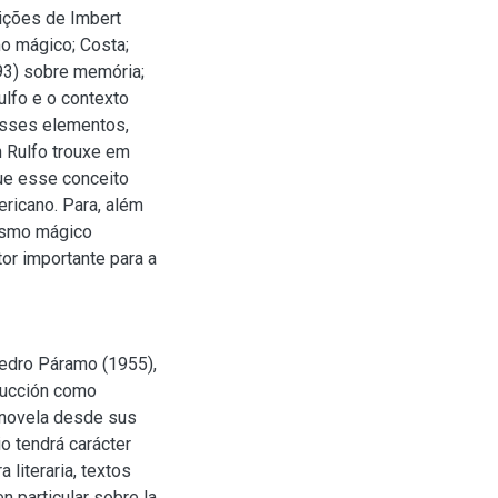
uições de Imbert
mo mágico; Costa;
93) sobre memória;
ulfo e o contexto
 esses elementos,
n Rulfo trouxe em
ue esse conceito
ricano. Para, além
ismo mágico
or importante para a
 Pedro Páramo (1955),
ducción como
 novela desde sus
o tendrá carácter
a literaria, textos
n particular sobre la