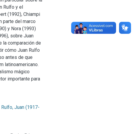
n Rulfo y el
bert (1992), Chiampi
n parte del marco
90) y Nora (1993)
996), sobre Juan
 de la comparación de
tir cómo Juan Rulfo
uso antes de que
m latinoamericano.
ealismo mágico
ctor importante para
;
Rulfo, Juan (1917-