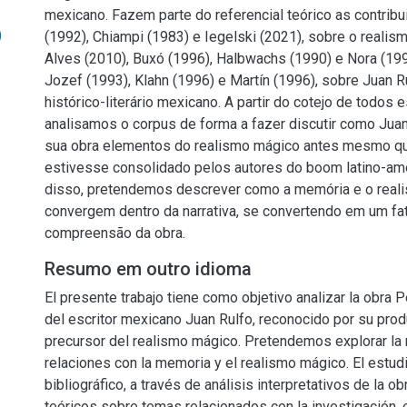
mexicano. Fazem parte do referencial teórico as contrib
)
(1992), Chiampi (1983) e Iegelski (2021), sobre o realis
Alves (2010), Buxó (1996), Halbwachs (1990) e Nora (19
Jozef (1993), Klahn (1996) e Martín (1996), sobre Juan R
histórico-literário mexicano. A partir do cotejo de todos
analisamos o corpus de forma a fazer discutir como Jua
sua obra elementos do realismo mágico antes mesmo q
estivesse consolidado pelos autores do boom latino-ame
disso, pretendemos descrever como a memória e o real
convergem dentro da narrativa, se convertendo em um fat
compreensão da obra.
Resumo em outro idioma
El presente trabajo tiene como objetivo analizar la obra
del escritor mexicano Juan Rulfo, reconocido por su pro
precursor del realismo mágico. Pretendemos explorar la
relaciones con la memoria y el realismo mágico. El estudi
bibliográfico, a través de análisis interpretativos de la obr
teóricos sobre temas relacionados con la investigación, e