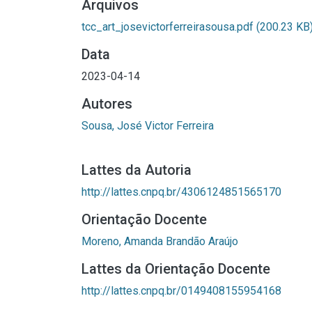
Arquivos
tcc_art_josevictorferreirasousa.pdf
(200.23 KB
Data
2023-04-14
Autores
Sousa, José Victor Ferreira
Lattes da Autoria
http://lattes.cnpq.br/4306124851565170
Orientação Docente
Moreno, Amanda Brandão Araújo
Lattes da Orientação Docente
http://lattes.cnpq.br/0149408155954168