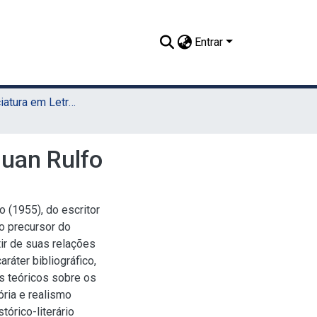
Entrar
TCC - Licenciatura em Letras (Sede)
uan Rulfo
o (1955), do escritor
o precursor do
ir de suas relações
ráter bibliográfico,
tos teóricos sobre os
ria e realismo
tórico-literário