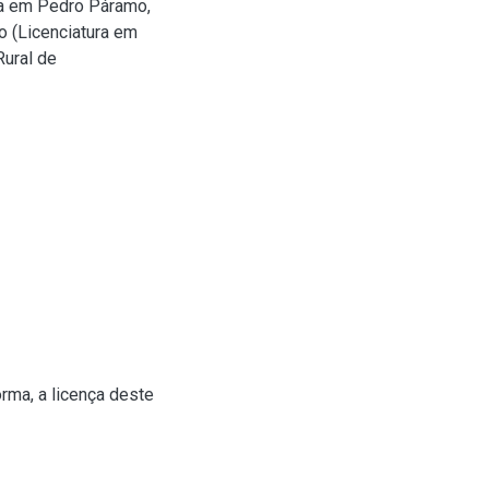
ia em Pedro Páramo,
o (Licenciatura em
Rural de
rma, a licença deste