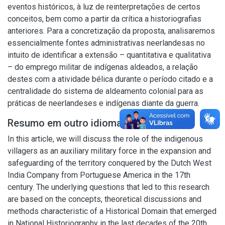
eventos históricos, à luz de reinterpretações de certos
conceitos, bem como a partir da crítica a historiografias
anteriores. Para a concretização da proposta, analisaremos
essencialmente fontes administrativas neerlandesas no
intuito de identificar a extensão – quantitativa e qualitativa
– do emprego militar de indígenas aldeados, a relação
destes com a atividade bélica durante o período citado e a
centralidade do sistema de aldeamento colonial para as
práticas de neerlandeses e indígenas diante da guerra.
Resumo em outro idioma
In this article, we will discuss the role of the indigenous
villagers as an auxiliary military force in the expansion and
safeguarding of the territory conquered by the Dutch West
India Company from Portuguese America in the 17th
century. The underlying questions that led to this research
are based on the concepts, theoretical discussions and
methods characteristic of a Historical Domain that emerged
in National Historiography in the last decades of the 20th