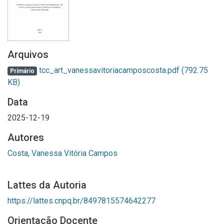
Arquivos
tcc_art_vanessavitoriacamposcosta.pdf
(792.75
Primário
KB)
Data
2025-12-19
Autores
Costa, Vanessa Vitória Campos
Lattes da Autoria
https://lattes.cnpq.br/8497815574642277
Orientação Docente