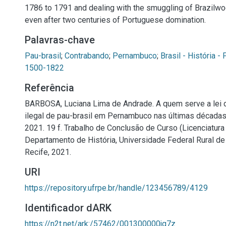
1786 to 1791 and dealing with the smuggling of Brazilw
even after two centuries of Portuguese domination.
Palavras-chave
Pau-brasil
;
Contrabando
;
Pernambuco
;
Brasil - História - 
1500-1822
Referência
BARBOSA, Luciana Lima de Andrade. A quem serve a lei d
ilegal de pau-brasil em Pernambuco nas últimas décadas 
2021. 19 f. Trabalho de Conclusão de Curso (Licenciatura 
Departamento de História, Universidade Federal Rural d
Recife, 2021.
URI
https://repository.ufrpe.br/handle/123456789/4129
Identificador dARK
https://n2t.net/ark:/57462/001300000jg7z