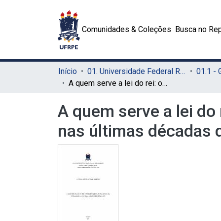
Comunidades & Coleções
Busca no Rep
Início
01. Universidade Federal Rural de Pernambuco - UFRPE (Sede)
01.1 -
A quem serve a lei do rei: o comércio ilegal de pau-brasil em Pernambuco nas últimas décadas do século XVIII
A quem serve a lei do
nas últimas décadas d