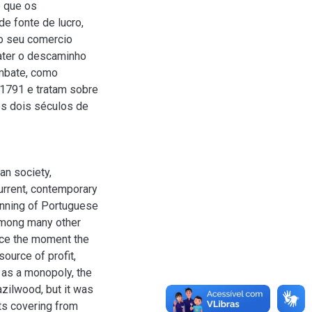
o que os
e fonte de lucro,
o seu comercio
ater o descaminho
mbate, como
1791 e tratam sobre
s dois séculos de
an society,
current, contemporary
ginning of Portuguese
. Among many other
nce the moment the
source of profit,
 as a monopoly, the
zilwood, but it was
ts covering from