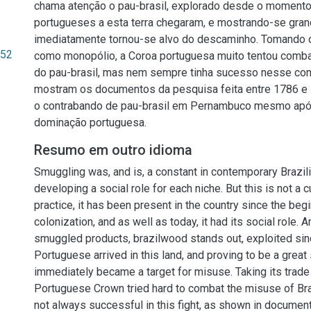
chama atenção o pau-brasil, explorado desde o moment
portugueses a esta terra chegaram, e mostrando-se grand
imediatamente tornou-se alvo do descaminho. Tomando 
.52
como monopólio, a Coroa portuguesa muito tentou comb
do pau-brasil, mas nem sempre tinha sucesso nesse co
mostram os documentos da pesquisa feita entre 1786 e 
o contrabando de pau-brasil em Pernambuco mesmo apó
dominação portuguesa.
Resumo em outro idioma
Smuggling was, and is, a constant in contemporary Brazili
developing a social role for each niche. But this is not a 
practice, it has been present in the country since the be
colonization, and as well as today, it had its social role
smuggled products, brazilwood stands out, exploited si
Portuguese arrived in this land, and proving to be a great 
immediately became a target for misuse. Taking its trade
Portuguese Crown tried hard to combat the misuse of Bra
not always successful in this fight, as shown in documen