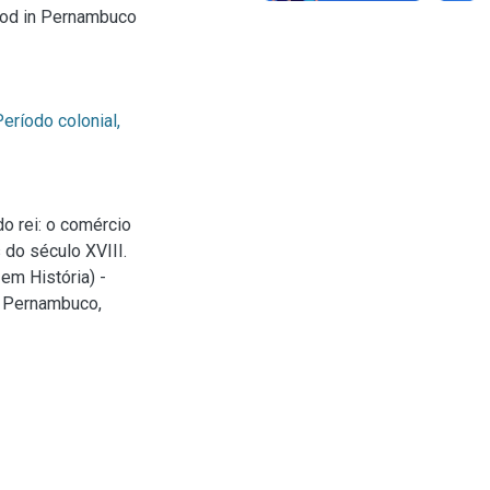
ood in Pernambuco
Período colonial,
o rei: o comércio
do século XVIII.
em História) -
e Pernambuco,