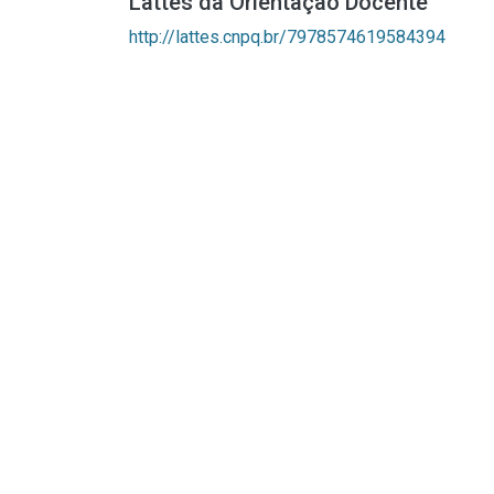
Lattes da Orientação Docente
http://lattes.cnpq.br/7978574619584394