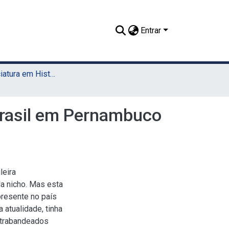
Entrar
TCC - Licenciatura em História (Sede)
-brasil em Pernambuco
leira
a nicho. Mas esta
presente no país
 atualidade, tinha
ontrabandeados