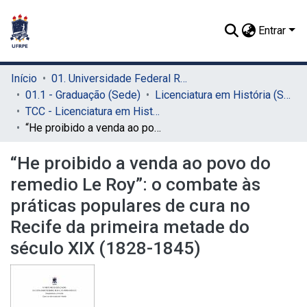
Entrar
Início
01. Universidade Federal Rural de Pernambuco - UFRPE (Sede)
01.1 - Graduação (Sede)
Licenciatura em História (Sede)
TCC - Licenciatura em História (Sede)
“He proibido a venda ao povo do remedio Le Roy”: o combate às práticas populares de cura no Recife da primeira metade do século XIX (1828-1845)
“He proibido a venda ao povo do
remedio Le Roy”: o combate às
práticas populares de cura no
Recife da primeira metade do
século XIX (1828-1845)