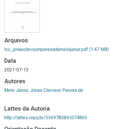
Arquivos
tcc_jonasclevisonpereirademelojunior.pdf
(1.47 MB)
Data
2021-07-13
Autores
Melo Júnior, Jonas Clevison Pereira de
Lattes da Autoria
http://lattes.cnpq.br/5369785841074865