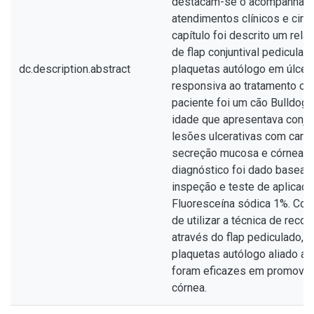
destacam-se o acompanham
atendimentos clínicos e cirú
capítulo foi descrito um rel
de flap conjuntival pedicula
dc.description.abstract
plaquetas autólogo em úlcer
responsiva ao tratamento clí
paciente foi um cão Bulldog 
idade que apresentava conjun
lesões ulcerativas com caract
secreção mucosa e córnea c
diagnóstico foi dado baseado
inspeção e teste de aplicação
Fluoresceína sódica 1%. Con
de utilizar a técnica de recob
através do flap pediculado, 
plaquetas autólogo aliado ao
foram eficazes em promover 
córnea.