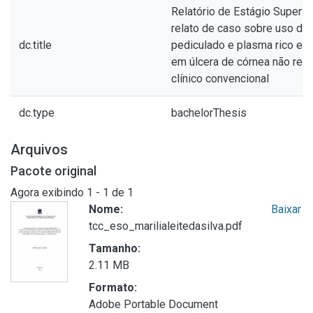
Relatório de Estágio Supervi
relato de caso sobre uso de f
dc.title
pediculado e plasma rico em
em úlcera de córnea não res
clínico convencional
dc.type
bachelorThesis
Arquivos
Pacote original
Agora exibindo
1 - 1 de 1
Nome:
Baixar
tcc_eso_marilialeitedasilva.pdf
Tamanho:
2.11 MB
Formato:
Adobe Portable Document