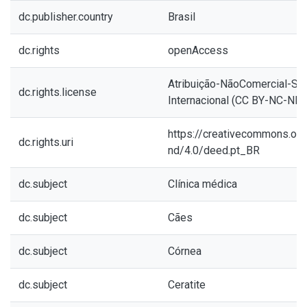
dc.publisher.country
Brasil
dc.rights
openAccess
Atribuição-NãoComercial-Se
dc.rights.license
Internacional (CC BY-NC-ND 
https://creativecommons.org
dc.rights.uri
nd/4.0/deed.pt_BR
dc.subject
Clínica médica
dc.subject
Cães
dc.subject
Córnea
dc.subject
Ceratite