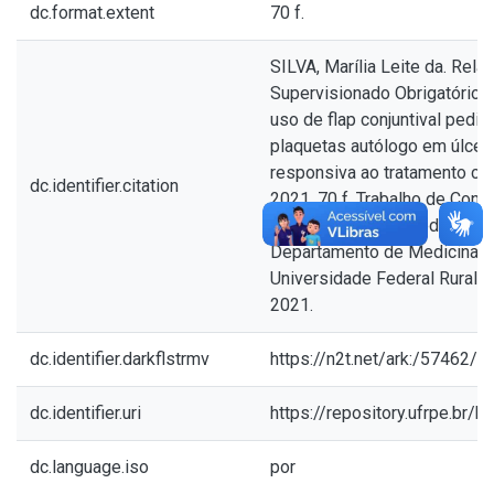
dc.format.extent
70 f.
SILVA, Marília Leite da. Rela
Supervisionado Obrigatório e
uso de flap conjuntival pedi
plaquetas autólogo em úlcer
responsiva ao tratamento clí
dc.identifier.citation
2021. 70 f. Trabalho de Conc
(Bacharelado em Medicina Vet
Departamento de Medicina Ve
Universidade Federal Rural 
2021.
dc.identifier.darkflstrmv
https://n2t.net/ark:/57462/
dc.identifier.uri
https://repository.ufrpe.br
dc.language.iso
por