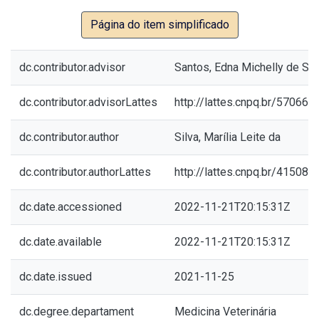
Página do item simplificado
dc.contributor.advisor
Santos, Edna Michelly de Sá
dc.contributor.advisorLattes
http://lattes.cnpq.br/5706
dc.contributor.author
Silva, Marília Leite da
dc.contributor.authorLattes
http://lattes.cnpq.br/4150
dc.date.accessioned
2022-11-21T20:15:31Z
dc.date.available
2022-11-21T20:15:31Z
dc.date.issued
2021-11-25
dc.degree.departament
Medicina Veterinária