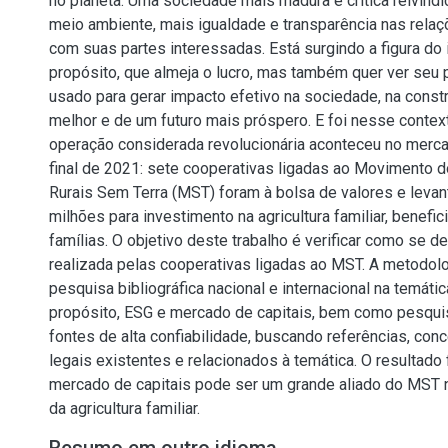
no planeta. Uma sociedade mais madura e crítica reivind
meio ambiente, mais igualdade e transparência nas rel
com suas partes interessadas. Está surgindo a figura do
propósito, que almeja o lucro, mas também quer ver seu
usado para gerar impacto efetivo na sociedade, na const
melhor e de um futuro mais próspero. E foi nesse conte
operação considerada revolucionária aconteceu no merca
final de 2021: sete cooperativas ligadas ao Movimento 
Rurais Sem Terra (MST) foram à bolsa de valores e leva
milhões para investimento na agricultura familiar, benefic
famílias. O objetivo deste trabalho é verificar como se d
realizada pelas cooperativas ligadas ao MST. A metodolo
pesquisa bibliográfica nacional e internacional na temát
propósito, ESG e mercado de capitais, bem como pesqui
fontes de alta confiabilidade, buscando referências, con
legais existentes e relacionados à temática. O resultado 
mercado de capitais pode ser um grande aliado do MST
da agricultura familiar.