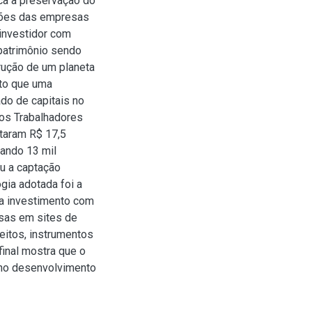
ica a preservação do
ações das empresas
 investidor com
 patrimônio sendo
rução de um planeta
xto que uma
do de capitais no
dos Trabalhadores
ntaram R$ 17,5
iando 13 mil
eu a captação
gia adotada foi a
ica investimento com
sas em sites de
ceitos, instrumentos
final mostra que o
 no desenvolvimento