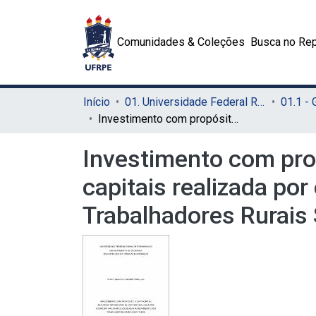
Comunidades & Coleções
Busca no Rep
Início
01. Universidade Federal Rural de Pernambuco - UFRPE (Sede)
01.1 -
Investimento com propósito: a captação de recursos no mercado de capitais realizada por cooperativas agrícolas ligadas ao Movimento dos Trabalhadores Rurais Sem Terra
Investimento com pro
capitais realizada po
Trabalhadores Rurais