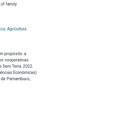
 of family
tos
;
Agricultura
m propósito: a
por cooperativas
s Sem Terra. 2022.
iências Econômicas)
l de Pernambuco,