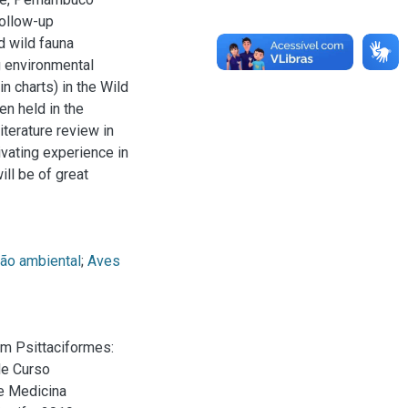
follow-up
d wild fauna
 environmental
n charts) in the Wild
en held in the
iterature review in
ivating experience in
ill be of great
ão ambiental
;
Aves
m Psittaciformes:
de Curso
e Medicina