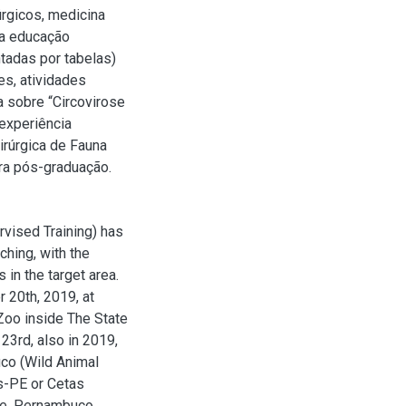
rgicos, medicina
 a educação
tadas por tabelas)
es, atividades
a sobre “Circovirose
experiência
irúrgica de Fauna
ura pós-graduação.
rvised Training) has
ching, with the
in the target area.
 20th, 2019, at
Zoo inside The State
3rd, also in 2019,
co (Wild Animal
s-PE or Cetas
ife, Pernambuco