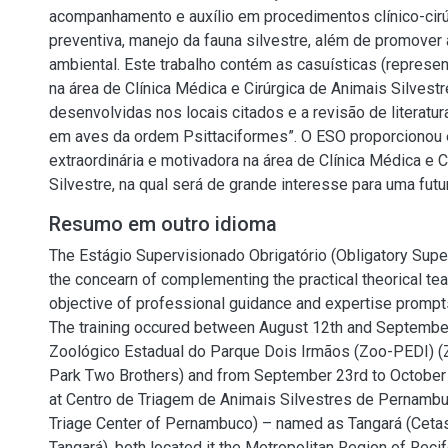
acompanhamento e auxílio em procedimentos clínico-cirú
preventiva, manejo da fauna silvestre, além de promover
ambiental. Este trabalho contém as casuísticas (represen
na área de Clínica Médica e Cirúrgica de Animais Silvestr
desenvolvidas nos locais citados e a revisão de literatur
em aves da ordem Psittaciformes”. O ESO proporcionou 
extraordinária e motivadora na área de Clínica Médica e C
Silvestre, na qual será de grande interesse para uma fut
Resumo em outro idioma
The Estágio Supervisionado Obrigatório (Obligatory Supe
the concearn of complementing the practical theorical tea
objective of professional guidance and expertise prompts 
The training occured between August 12th and September
Zoológico Estadual do Parque Dois Irmãos (Zoo-PEDI) (
Park Two Brothers) and from September 23rd to October 2
at Centro de Triagem de Animais Silvestres de Pernambu
Triage Center of Pernambuco) – named as Tangará (Ceta
Tangará), both located it the Metropolitan Region of Rec