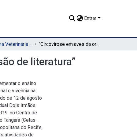
Entrar
TCC - Medicina Veterinária (Sede)
“Circovirose em aves da ordem Psittaciformes: revisão de literatura”
ão de literatura”
ementar o ensino
nal e vivência na
íodo de 12 de agosto
dual Dois Irmãos
019, no Centro de
o Tangará (Cetas-
opolitana do Recife,
s atividades de