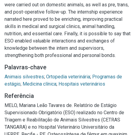
were carried out on domestic animals, as well as pre, trans,
and post-operative follow-up. The internship experience
narrated here proved to be enriching, improving practical
skills in medical and surgical clinics, animal handling,
nutrition, and essential care. Finally, it is possible to say that
ESO enabled valuable interactions and exchanges of
knowledge between the intern and supervisors,
strengthening both professional and personal bonds.
Palavras-chave
Animais silvestres
;
Ortopedia veterinária
;
Programas de
estágio
;
Medicina clínica
;
Hospitais veterinários
Referência
MELO, Mariana Leão Tavares de. Relatório de Estágio
Supervisionado Obrigatório (ESO) realizado no Centro de
Triagem e Reabilitação de Animais Silvestres (CETRAS
TANGARA) e no Hospital Veterinário Universitário da
UFRPE, Recife - PE. Osteossíntese de fêmur em guaxinim