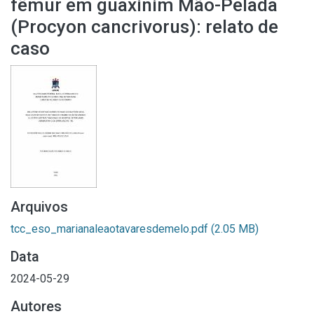
fêmur em guaxinim Mão-Pelada
(Procyon cancrivorus): relato de
caso
Arquivos
tcc_eso_marianaleaotavaresdemelo.pdf
(2.05 MB)
Data
2024-05-29
Autores