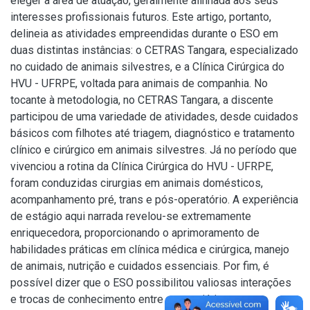
eleger a área de atuação, geralmente alinhada aos seus
interesses profissionais futuros. Este artigo, portanto,
delineia as atividades empreendidas durante o ESO em
duas distintas instâncias: o CETRAS Tangara, especializado
no cuidado de animais silvestres, e a Clínica Cirúrgica do
HVU - UFRPE, voltada para animais de companhia. No
tocante à metodologia, no CETRAS Tangara, a discente
participou de uma variedade de atividades, desde cuidados
básicos com filhotes até triagem, diagnóstico e tratamento
clínico e cirúrgico em animais silvestres. Já no período que
vivenciou a rotina da Clínica Cirúrgica do HVU - UFRPE,
foram conduzidas cirurgias em animais domésticos,
acompanhamento pré, trans e pós-operatório. A experiência
de estágio aqui narrada revelou-se extremamente
enriquecedora, proporcionando o aprimoramento de
habilidades práticas em clínica médica e cirúrgica, manejo
de animais, nutrição e cuidados essenciais. Por fim, é
possível dizer que o ESO possibilitou valiosas interações
e trocas de conhecimento entre a estagiária e os