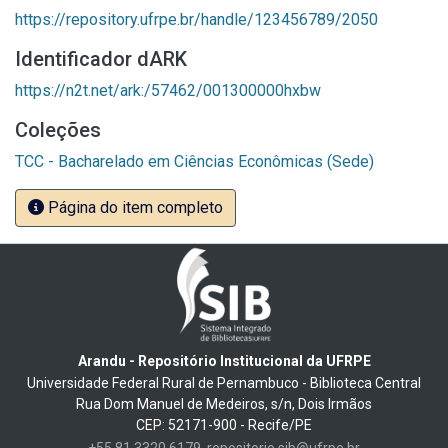
https://repository.ufrpe.br/handle/123456789/2050
Identificador dARK
https://n2t.net/ark:/57462/001300000hxbw
Coleções
TCC - Bacharelado em Ciências Econômicas (Sede)
Página do item completo
Arandu - Repositório Institucional da UFRPE
Universidade Federal Rural de Pernambuco - Biblioteca Central
Rua Dom Manuel de Medeiros, s/n, Dois Irmãos
CEP: 52171-900 - Recife/PE
+55 81 3320 6179
repositorio.sib@ufrpe.br