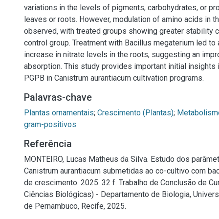
variations in the levels of pigments, carbohydrates, or prot
leaves or roots. However, modulation of amino acids in t
observed, with treated groups showing greater stability 
control group. Treatment with Bacillus megaterium led to a
increase in nitrate levels in the roots, suggesting an imp
absorption. This study provides important initial insights 
PGPB in Canistrum aurantiacum cultivation programs.
Palavras-chave
Plantas ornamentais
;
Crescimento (Plantas)
;
Metabolism
gram-positivos
Referência
MONTEIRO, Lucas Matheus da Silva. Estudo dos parâme
Canistrum aurantiacum submetidas ao co-cultivo com ba
de crescimento. 2025. 32 f. Trabalho de Conclusão de Cu
Ciências Biológicas) - Departamento de Biologia, Univers
de Pernambuco, Recife, 2025.