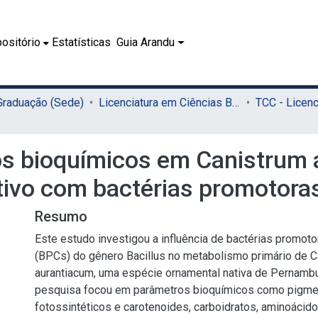
ositório
Estatísticas
Guia Arandu
 Graduação (Sede)
Licenciatura em Ciências Biológicas (Sede)
os bioquímicos em Canistrum 
tivo com bactérias promotora
Resumo
Este estudo investigou a influência de bactérias promot
(BPCs) do gênero Bacillus no metabolismo primário de C
aurantiacum, uma espécie ornamental nativa de Pernambu
pesquisa focou em parâmetros bioquímicos como pigm
fotossintéticos e carotenoides, carboidratos, aminoácido