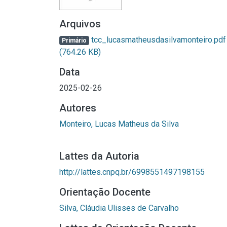
Arquivos
tcc_lucasmatheusdasilvamonteiro.pdf
Primário
(764.26 KB)
Data
2025-02-26
Autores
Monteiro, Lucas Matheus da Silva
Lattes da Autoria
http://lattes.cnpq.br/6998551497198155
Orientação Docente
Silva, Cláudia Ulisses de Carvalho