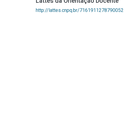
Lattes da Orientação Docente
http://lattes.cnpq.br/7161911278790052