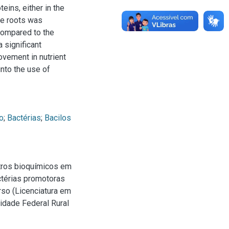
eins, either in the
he roots was
compared to the
 significant
rovement in nutrient
into the use of
o
;
Bactérias
;
Bacilos
tros bioquímicos em
ctérias promotoras
rso (Licenciatura em
idade Federal Rural