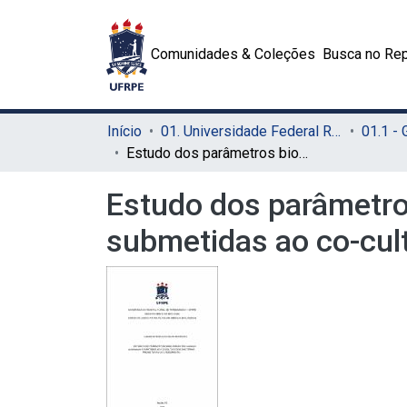
Comunidades & Coleções
Busca no Rep
Início
01. Universidade Federal Rural de Pernambuco - UFRPE (Sede)
01.1 -
Estudo dos parâmetros bioquímicos em Canistrum aurantiacum submetidas ao co-cultivo com bactérias promotoras de crescimento
Estudo dos parâmetr
submetidas ao co-cul