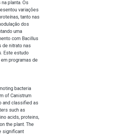
s na planta. Os
resentou variações
roteínas, tanto nas
 modulação dos
ntando uma
mento com Bacillus
 de nitrato nas
s. Este estudo
Cs em programas de
moting bacteria
sm of Canistrum
 and classified as
ters such as
no acids, proteins,
on the plant. The
 significant