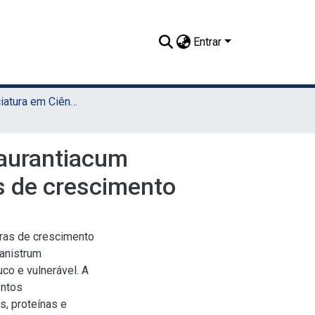
Entrar
TCC - Licenciatura em Ciências Biológicas (Sede)
aurantiacum
s de crescimento
oras de crescimento
anistrum
co e vulnerável. A
entos
s, proteínas e