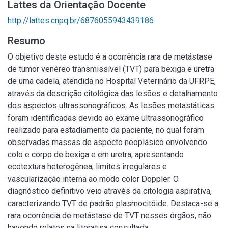
Lattes da Orientação Docente
http://lattes.cnpq.br/6876055943439186
Resumo
O objetivo deste estudo é a ocorrência rara de metástase
de tumor venéreo transmissível (TVT) para bexiga e uretra
de uma cadela, atendida no Hospital Veterinário da UFRPE,
através da descrição citológica das lesões e detalhamento
dos aspectos ultrassonográficos. As lesões metastáticas
foram identificadas devido ao exame ultrassonográfico
realizado para estadiamento da paciente, no qual foram
observadas massas de aspecto neoplásico envolvendo
colo e corpo de bexiga e em uretra, apresentando
ecotextura heterogênea, limites irregulares e
vascularização interna ao modo color Doppler. O
diagnóstico definitivo veio através da citologia aspirativa,
caracterizando TVT de padrão plasmocitóide. Destaca-se a
rara ocorrência de metástase de TVT nesses órgãos, não
havendo relatos na literatura consultada.