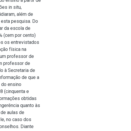
o ensino a partir de
es in situ,
idiaram, além de
 esta pesquisa. Do
ar da escola de
% (cem por cento)
s os entrevistados
ção física na
r um professor de
m professor de
do à Secretaria de
informação de que a
 do ensino
8 (cinquenta e
nformações obtidas
ngerência quanto às
 de aulas de
ole, no caso dos
onselhos. Diante