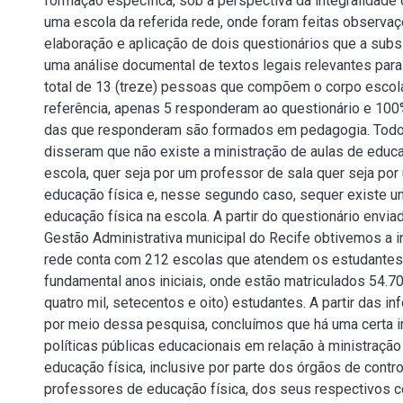
formação específica, sob a perspectiva da integralidade d
uma escola da referida rede, onde foram feitas observaçõ
elaboração e aplicação de dois questionários que a subs
uma análise documental de textos legais relevantes para
total de 13 (treze) pessoas que compõem o corpo escol
referência, apenas 5 responderam ao questionário e 100
das que responderam são formados em pedagogia. Todo
disseram que não existe a ministração de aulas de educa
escola, quer seja por um professor de sala quer seja po
educação física e, nesse segundo caso, sequer existe u
educação física na escola. A partir do questionário envia
Gestão Administrativa municipal do Recife obtivemos a 
rede conta com 212 escolas que atendem os estudantes
fundamental anos iniciais, onde estão matriculados 54.70
quatro mil, setecentos e oito) estudantes. A partir das i
por meio dessa pesquisa, concluímos que há uma certa i
políticas públicas educacionais em relação à ministração
educação física, inclusive por parte dos órgãos de contr
professores de educação física, dos seus respectivos c