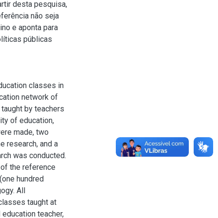
rtir desta pesquisa,
eferência não seja
ino e aponta para
líticas públicas
ducation classes in
cation network of
 taught by teachers
ity of education,
 were made, two
e research, and a
earch was conducted.
 of the reference
 (one hundred
ogy. All
classes taught at
l education teacher,