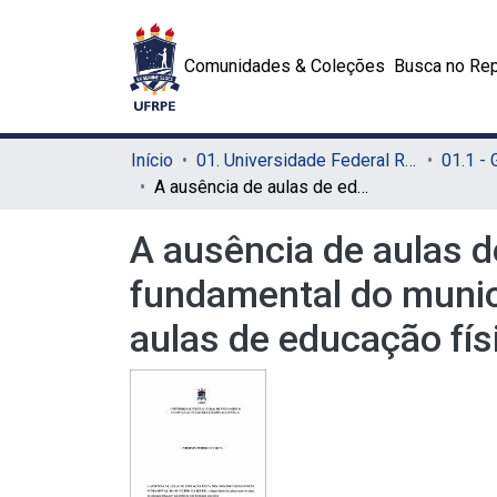
Comunidades & Coleções
Busca no Rep
Início
01. Universidade Federal Rural de Pernambuco - UFRPE (Sede)
01.1 -
A ausência de aulas de educação física nos anos iniciais do ensino fundamental do município do Recife: a importância da ministração de aulas de educação física por um professor com formação específica
A ausência de aulas d
fundamental do municí
aulas de educação fí