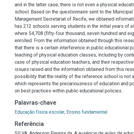
and in the latter case, there is not even a physical educat
school. Based on the questionnaire sent to the Municipal
Management Secretariat of Recife, we obtained informati
has 212 schools serving students in the initial years of 
where 54,708 (fifty-four thousand, seven hundred and eig
enrolled. From the information obtained through this res
that there is a certain interference in public educational p
teaching of physical education classes, including by contr
case of physical education teachers, and their respective
issues raised and the information obtained from this rese
possibility that the reality of the reference school is not 
which represents the precariousness of education and poi
on best practices within public educational policies.
Palavras-chave
Educação física escolar
;
Ensino fundamental
Referência
SILVA, Anderson Pereira da. A ausência de aulas de educ