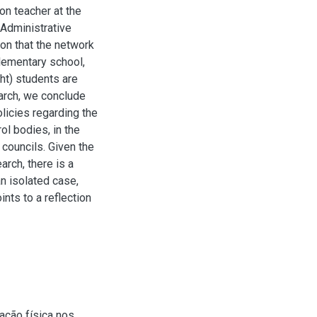
ion teacher at the
 Administrative
on that the network
elementary school,
ht) students are
earch, we conclude
olicies regarding the
ol bodies, in the
 councils. Given the
arch, there is a
an isolated case,
nts to a reflection
ação física nos