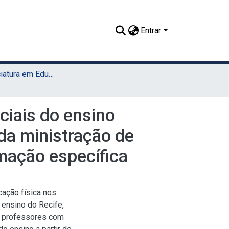
Entrar
TCC - Licenciatura em Educação Física (Sede)
ciais do ensino
da ministração de
mação específica
cação física nos
 ensino do Recife,
r professores com