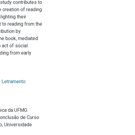
e study contributes to
 creation of reading
lighting their
 to reading from the
ribution by
the book, mediated
 act of social
ading from early
;
Letramento
teca da UFMG:
Conclusão de Curso
o, Universidade