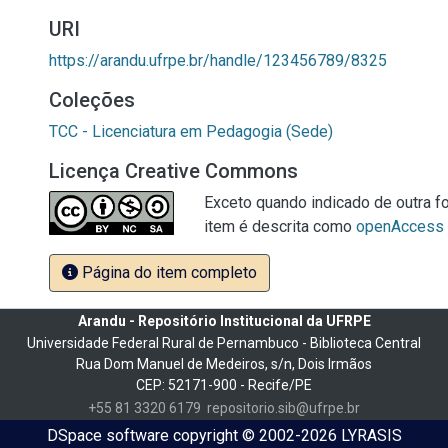
URI
https://arandu.ufrpe.br/handle/123456789/8325
Coleções
TCC - Licenciatura em Pedagogia (Sede)
Licença Creative Commons
Exceto quando indicado de outra fo
item é descrita como
openAccess
Página do item completo
Arandu - Repositório Institucional da UFRPE
Universidade Federal Rural de Pernambuco - Biblioteca Central
Rua Dom Manuel de Medeiros, s/n, Dois Irmãos
CEP: 52171-900 - Recife/PE
+55 81 3320 6179
repositorio.sib@ufrpe.br
DSpace software
copyright © 2002-2026
LYRASIS