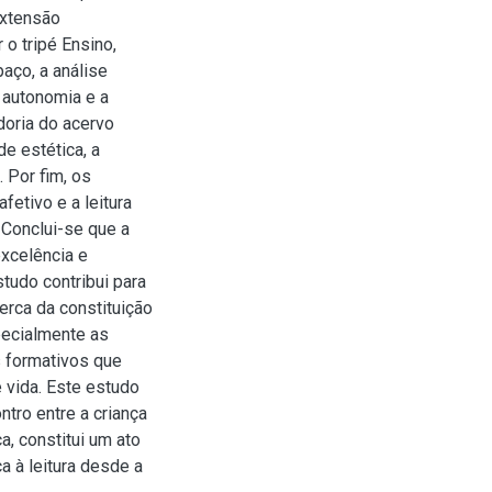
extensão
o tripé Ensino,
aço, a análise
 autonomia e a
doria do acervo
e estética, a
. Por fim, os
fetivo e a leitura
. Conclui-se que a
xcelência e
studo contribui para
erca da constituição
pecialmente as
 formativos que
 vida. Este estudo
ntro entre a criança
a, constitui um ato
ça à leitura desde a