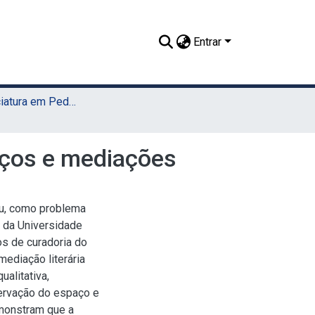
Entrar
TCC - Licenciatura em Pedagogia (Sede)
aços e mediações
ou, como problema
 da Universidade
os de curadoria do
mediação literária
alitativa,
ervação do espaço e
emonstram que a