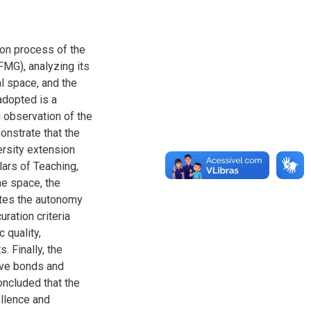
ion process of the
FMG), analyzing its
al space, and the
adopted is a
g observation of the
onstrate that the
ersity extension
lars of Teaching,
he space, the
otes the autonomy
ration criteria
c quality,
. Finally, the
ive bonds and
 concluded that the
llence and