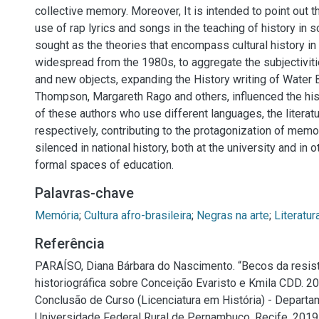
collective memory. Moreover, It is intended to point out 
use of rap lyrics and songs in the teaching of history in sc
sought as the theories that encompass cultural history in 
widespread from the 1980s, to aggregate the subjectivi
and new objects, expanding the History writing of Water B
Thompson, Margareth Rago and others, influenced the his
of these authors who use different languages, the literat
respectively, contributing to the protagonization of memo
silenced in national history, both at the university and in 
formal spaces of education.
Palavras-chave
Memória
;
Cultura afro-brasileira
;
Negras na arte
;
Literatur
Referência
PARAÍSO, Diana Bárbara do Nascimento. “Becos da resist
historiográfica sobre Conceição Evaristo e Kmila CDD. 20
Conclusão de Curso (Licenciatura em História) - Departam
Universidade Federal Rural de Pernambuco, Recife, 2019