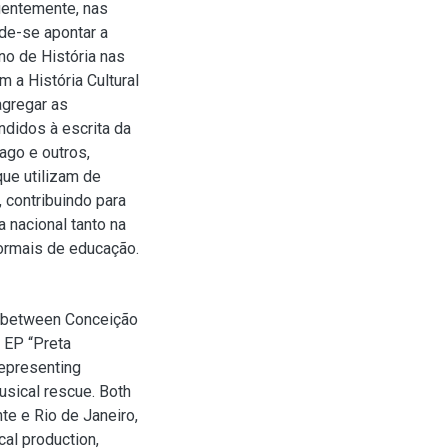
uentemente, nas
de-se apontar a
no de História nas
 a História Cultural
agregar as
ndidos à escrita da
ago e outros,
que utilizam de
, contribuindo para
 nacional tanto na
ormais de educação.
is between Conceição
 EP “Preta
representing
usical rescue. Both
nte e Rio de Janeiro,
cal production,