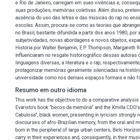
e Rio de Janeiro, carregam em suas vivências e, conseq
suas produções, memórias coletivas. Além disso, preten
ausência do uso das letras e das músicas do rap no ensi
escolas. Assim, procura-se como as teorias que abrangem
no Brasil, bastante difundida a partir dos anos 1980, por 
subjetividades, novas abordagens e novos objetos, expa
História por Walter Benjamin, E.P. Thompson, Margareth R
influenciaram no resgate historiográfico dessas autoras 
linguagens diversas, a literatura e o rap, respectivamente
protagonizar memórias geralmente silenciadas na história
universidade como nos demais espaços formais e não f
Resumo em outro idioma
This work has the objective to do a comparative analys
Evaristo’s book “becos da memória” and the Kmilla CDD’s
Cabulosa”, black women, presenting in lyricism strongly 
discourses of afro-Brazilian memory, from the oral and m
born in the peripheral of large urban centers, Belo Horizo
carry in their experiences and, consequently, in their musi