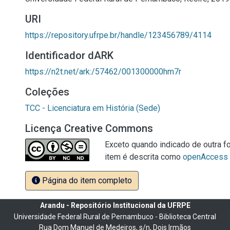
URI
https://repository.ufrpe.br/handle/123456789/4114
Identificador dARK
https://n2t.net/ark:/57462/001300000hm7r
Coleções
TCC - Licenciatura em História (Sede)
Licença Creative Commons
Exceto quando indicado de outra fo
item é descrita como
openAccess
Página do item completo
Arandu - Repositório Institucional da UFRPE
Universidade Federal Rural de Pernambuco - Biblioteca Central
Rua Dom Manuel de Medeiros, s/n, Dois Irmãos