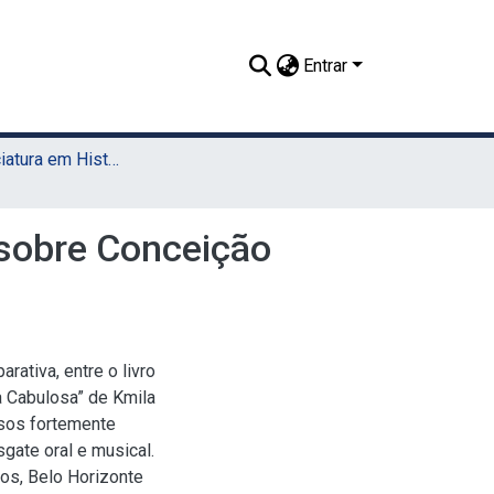
Entrar
TCC - Licenciatura em História (Sede)
a sobre Conceição
rativa, entre o livro
a Cabulosa” de Kmila
rsos fortemente
sgate oral e musical.
os, Belo Horizonte