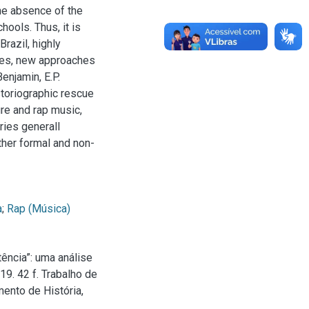
the absence of the
hools. Thus, it is
Brazil, highly
ties, new approaches
enjamin, E.P.
toriographic rescue
ure and rap music,
ries generall
other formal and non-
a
;
Rap (Música)
ência”: uma análise
19. 42 f. Trabalho de
ento de História,
.