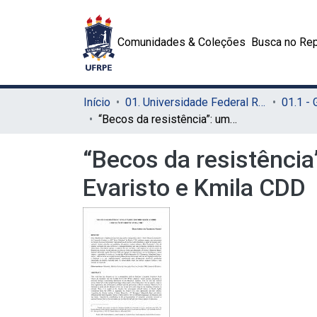
Comunidades & Coleções
Busca no Rep
Início
01. Universidade Federal Rural de Pernambuco - UFRPE (Sede)
01.1 -
“Becos da resistência”: uma análise historiográfica sobre Conceição Evaristo e Kmila CDD
“Becos da resistência
Evaristo e Kmila CDD