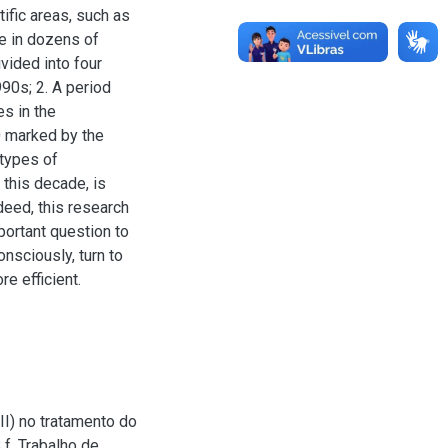
ific areas, such as
e in dozens of
ivided into four
90s; 2. A period
s in the
0 marked by the
 types of
 this decade, is
deed, this research
portant question to
nsciously, turn to
e efficient.
II) no tratamento do
 f. Trabalho de