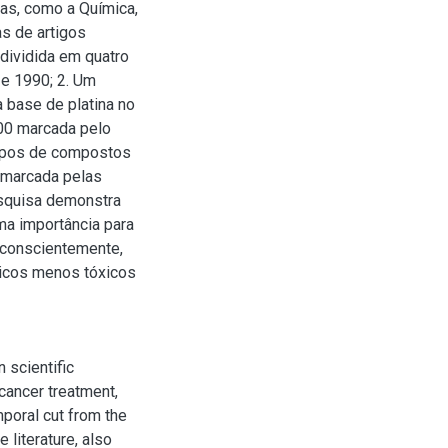
cas, como a Química,
as de artigos
dividida em quatro
 e 1990; 2. Um
 base de platina no
000 marcada pelo
tipos de compostos
é marcada pelas
esquisa demonstra
ma importância para
, conscientemente,
gicos menos tóxicos
 scientific
cancer treatment,
mporal cut from the
 literature, also