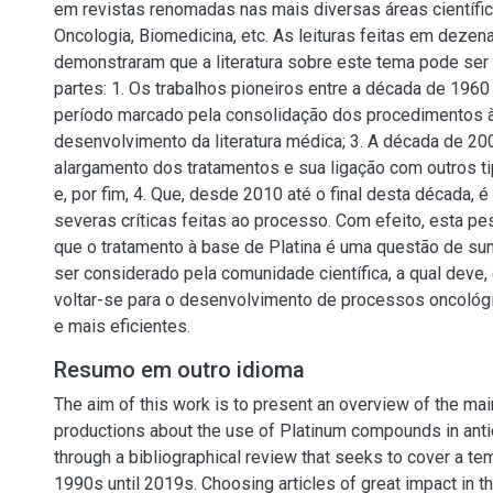
em revistas renomadas nas mais diversas áreas científi
Oncologia, Biomedicina, etc. As leituras feitas em dezen
demonstraram que a literatura sobre este tema pode ser 
partes: 1. Os trabalhos pioneiros entre a década de 1960
período marcado pela consolidação dos procedimentos à
desenvolvimento da literatura médica; 3. A década de 2
alargamento dos tratamentos e sua ligação com outros 
e, por fim, 4. Que, desde 2010 até o final desta década, 
severas críticas feitas ao processo. Com efeito, esta p
que o tratamento à base de Platina é uma questão de su
ser considerado pela comunidade científica, a qual deve
voltar-se para o desenvolvimento de processos oncoló
e mais eficientes.
Resumo em outro idioma
The aim of this work is to present an overview of the main
productions about the use of Platinum compounds in anti
through a bibliographical review that seeks to cover a te
1990s until 2019s. Choosing articles of great impact in the