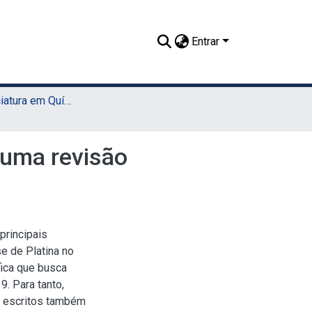
Entrar
TCC - Licenciatura em Química (Sede)
 uma revisão
principais
e de Platina no
fica que busca
. Para tanto,
a, escritos também