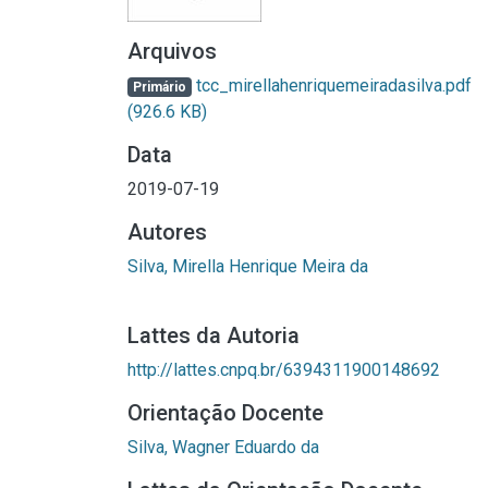
Arquivos
tcc_mirellahenriquemeiradasilva.pdf
Primário
(926.6 KB)
Data
2019-07-19
Autores
Silva, Mirella Henrique Meira da
Lattes da Autoria
http://lattes.cnpq.br/6394311900148692
Orientação Docente
Silva, Wagner Eduardo da