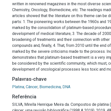
written in renowned magazines in the most diverse scient
Chemistry, Oncology, Biomedicine, etc. The readings mad
articles showed that the literature on this theme can be d
parts: 1. The pioneering works between the 1960s and 19
marked by the consolidation of platinum-based procedure
development of medical literature; 3. The decade of 200
broadening of treatments and their connection with other
compounds and, finally, 4. That, from 2010 until the end of
marked by the severe criticisms made to the process. In
demonstrates that platinum-based treatment is a very im
be considered by the scientific community, which must, co
development of oncological processes less toxic and mor
Palavras-chave
Platina
;
Câncer
;
Biomedicina
;
DNA
Referência
SILVA, Mirella Henrique Meira da. Compostos de platina (
câncer: uma revisão bibliográfica (1998 A 2019). 2019. 48