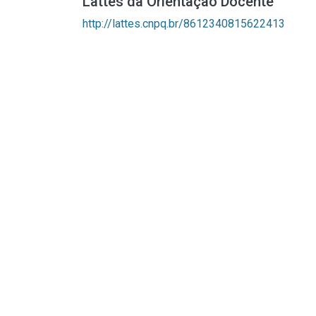
Lattes da Orientação Docente
http://lattes.cnpq.br/8612340815622413