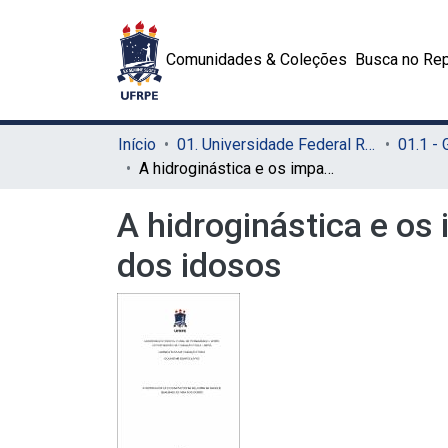
Comunidades & Coleções
Busca no Rep
Início
01. Universidade Federal Rural de Pernambuco - UFRPE (Sede)
01.1 -
A hidroginástica e os impactos na melhoria da saúde e qualidade de vida dos idosos
A hidroginástica e os
dos idosos