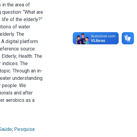
 in the area of
g question: “What are
life of the elderly?”
utions of water
elderly. The
 A digital platform
 reference source.
Elderly; Health. The
 indices. The
topic. Through an in-
greater understanding
ly people. We
ionals and after
ter aerobics as a
Saúde
;
Pesquisa