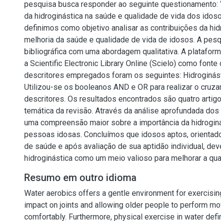
pesquisa busca responder ao seguinte questionamento: 
da hidroginástica na saúde e qualidade de vida dos idoso
definimos como objetivo analisar as contribuições da hid
melhoria da saúde e qualidade de vida de idosos. A pes
bibliográfica com uma abordagem qualitativa. A plataforma 
a Scientific Electronic Library Online (Scielo) como fonte
descritores empregados foram os seguintes: Hidroginást
Utilizou-se os booleanos AND e OR para realizar o cruz
descritores. Os resultados encontrados são quatro artig
temática da revisão. Através da análise aprofundada dos a
uma compreensão maior sobre a importância da hidroginá
pessoas idosas. Concluímos que idosos aptos, orientado
de saúde e após avaliação de sua aptidão individual, de
hidroginástica como um meio valioso para melhorar a qua
Resumo em outro idioma
Water aerobics offers a gentle environment for exercisin
impact on joints and allowing older people to perform 
comfortably. Furthermore, physical exercise in water defi