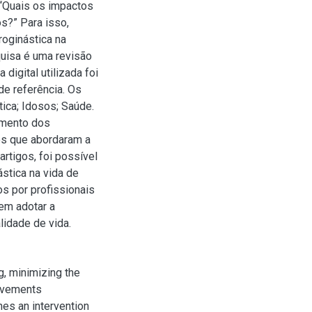
“Quais os impactos
s?” Para isso,
roginástica na
quisa é uma revisão
digital utilizada foi
 de referência. Os
ica; Idosos; Saúde.
amento dos
os que abordaram a
rtigos, foi possível
stica na vida de
s por profissionais
vem adotar a
lidade de vida.
g, minimizing the
movements
nes an intervention