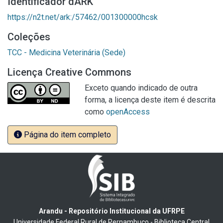
Identificador dARK
https://n2t.net/ark:/57462/001300000hcsk
Coleções
TCC - Medicina Veterinária (Sede)
Licença Creative Commons
Exceto quando indicado de outra
forma, a licença deste item é descrita
como
openAccess
Página do item completo
Arandu - Repositório Institucional da UFRPE
Universidade Federal Rural de Pernambuco - Biblioteca Central