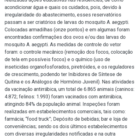
acondicionar água e quais os cuidados, pois, devido à
irregularidade do abastecimento, esses reservatórios
passam a ser criatórios de larvas do mosquito A. aegypti.
Colocadas armadilhas (onze pontos) e em algumas foram
encontradas confirmações dos ovos e/ou das larvas do
mosquito A. aegypti. As medidas de controle do vetor
foram: o controle mecânico (remoção dos focos, colocação
de tela em possíveis focos) e o químico (uso de
inseticidas organofosforados, piretróides, e os reguladores
de crescimento, podendo ter Inibidores de Síntese de
Quitina e os Análogos de Hormônio Juvenil). Nas atividades
da vacinação antirrábica, um total de 6.865 animais (caninos:
4.872; felinos: 1.993) foram vacinados com antirrábica,
atingindo 84% da população animal. Inspeções foram
realizadas em estabelecimentos comerciais, tais como:
farmácia; “food truck”; Depósito de bebidas; bar e loja de
conveniências; sendo os dois últimos estabelecimentos
com diversas irregularidades notificadas e na outra