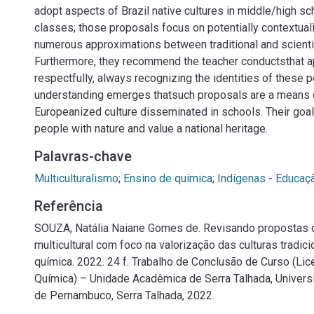
adopt aspects of Brazil native cultures in middle/high s
classes; those proposals focus on potentially contextuali
numerous approximations between traditional and scienti
Furthermore, they recommend the teacher conductsthat 
respectfully, always recognizing the identities of these pe
understanding emerges thatsuch proposals are a means o
Europeanized culture disseminated in schools. Their goal
people with nature and value a national heritage.
Palavras-chave
Multiculturalismo
;
Ensino de química
;
Indígenas - Educaç
Referência
SOUZA, Natália Naiane Gomes de. Revisando propostas 
multicultural com foco na valorização das culturas tradic
química. 2022. 24 f. Trabalho de Conclusão de Curso (Lic
Química) – Unidade Acadêmica de Serra Talhada, Univers
de Pernambuco, Serra Talhada, 2022.