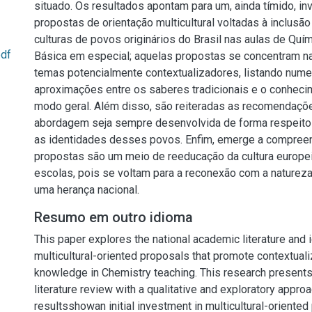
situado. Os resultados apontam para um, ainda tímido, i
propostas de orientação multicultural voltadas à inclusã
culturas de povos originários do Brasil nas aulas de Quí
pdf
Básica em especial; aquelas propostas se concentram na
temas potencialmente contextualizadores, listando num
aproximações entre os saberes tradicionais e o conhecim
modo geral. Além disso, são reiteradas as recomendaçõ
abordagem seja sempre desenvolvida de forma respeito
as identidades desses povos. Enfim, emerge a compreen
propostas são um meio de reeducação da cultura europe
escolas, pois se voltam para a reconexão com a natureza
uma herança nacional.
Resumo em outro idioma
This paper explores the national academic literature and i
multicultural-oriented proposals that promote contextual
knowledge in Chemistry teaching. This research presents 
literature review with a qualitative and exploratory appro
resultsshowan initial investment in multicultural-oriented