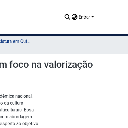
Entrar
TCC - Licenciatura em Química (UAST)
m foco na valorização
adêmica nacional,
 da cultura
ticulturais. Essa
a, com abordagem
respeito ao objetivo