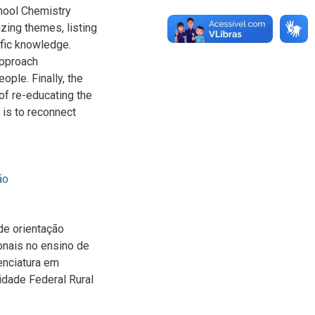
chool Chemistry
zing themes, listing
fic knowledge.
approach
ople. Finally, the
f re-educating the
 is to reconnect
ão
de orientação
ionais no ensino de
enciatura em
idade Federal Rural