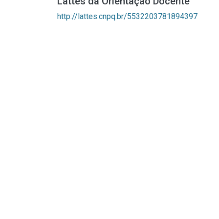
Lattes da Orientação Docente
http://lattes.cnpq.br/5532203781894397