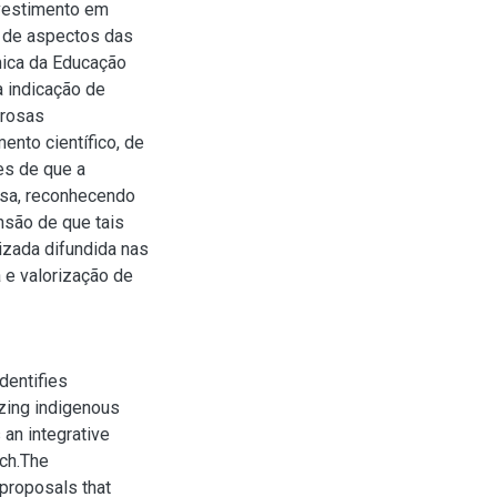
nvestimento em
o de aspectos das
mica da Educação
 indicação de
erosas
ento científico, de
es de que a
sa, reconhecendo
são de que tais
izada difundida nas
 e valorização de
dentifies
izing indigenous
an integrative
ach.The
 proposals that