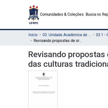
Comunidades & Coleções
Busca no Rep
Início
03. Unidade Acadêmica de Serra Talhada (UAST)
03.1 -
Revisando propostas de orientação multicultural com foco na valorização das culturas tradicionais no ensino de química
Revisando propostas d
das culturas tradicio