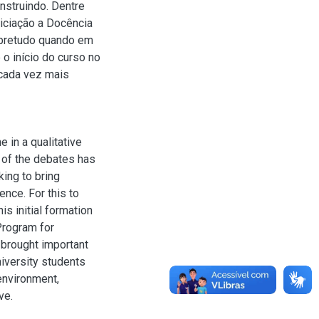
nstruindo. Dentre
niciação a Docência
sobretudo quando em
o início do curso no
cada vez mais
e in a qualitative
s of the debates has
ing to bring
ence. For this to
s initial formation
 Program for
 brought important
niversity students
environment,
ve.