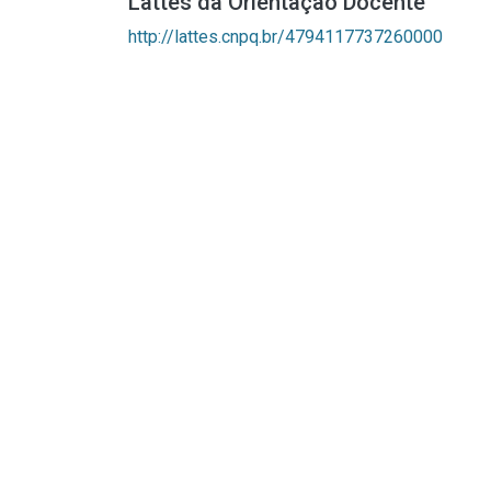
Lattes da Orientação Docente
http://lattes.cnpq.br/4794117737260000