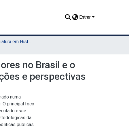
Entrar
TCC - Licenciatura em História (Sede)
ores no Brasil e o
ções e perspectivas
nhado numa
. O principal foco
ecutado esse
etodológicas da
olíticas públicas