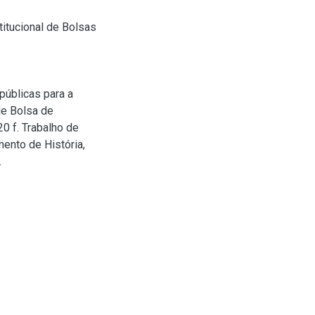
itucional de Bolsas
úblicas para a
de Bolsa de
0 f. Trabalho de
ento de História,
.