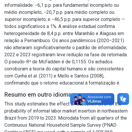
informalidade: −6,1 p.p. para fundamental incompleto ou
médio incompleto; −20,7 p.p. para médio completo ou
superior incompleto; e −46,5 p.p. para superior completo —
todos significativos a 1%. A análise estadual confirma
heterogeneidade de 8,4 p.p. entre Maranhão e Alagoas em
relação a Pernambuco. Os anos pandêmicos (2020–2021)
não alteraram significativamente o padrão de informalidade;
2022 e 2023 registraram leve redução na fase de retomada.
O pseudo-R² de McFadden é de 0,1155. Os achados
corroboram a teoria do capital humano e são consistentes
com Cunha et al. (2011) e Mello e Santos (2008),
confirmando que o retorno educacional à formalização é
Resumo em outro idioma
This study estimates the effect of education level on the
probability of informal labor market insertion in northeastern
Brazil from 2019 to 2023. Microdata from all quarters of the
Continuous National Household Sample Survey (PNAD