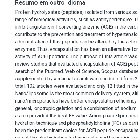
Resumo em outro idioma
Protein hydrolysates (peptides) isolated from various s
range of biological activities, such as antihypertensive.
inhibit angiotensin-I converting enzyme (ACE) in the car
contribute to the prevention and treatment of hypertensio
administration of this peptide can be altered by the action
enzymes. Thus, encapsulation has been an alternative for
activity of ACEi peptides. The purpose of this article was
review studies that evaluated encapsulation of ACEi pept
search of the Pubmed, Web of Science, Scopus databas
supplemented by a manual search was conducted from 20
total, 102 articles were evaluated and only 12 fitted in the 
Nano/liposome is the most common delivery system, al
nano/microparticles have better encapsulation efficiency (
general, ionotropic gelation and a combination of sodium
arabic provided the best EE value. Among nano/liposoma
hydration technique and phosphatidylcholine (PC) as carri
been the predominant choice for ACEi peptide encapsulat
use of the film hydration technique showed higher EE va