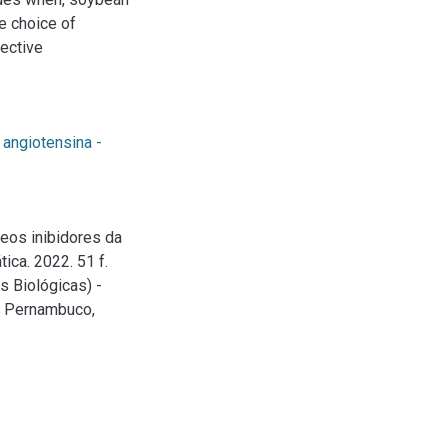
e choice of
fective
angiotensina -
eos inibidores da
ica. 2022. 51 f.
s Biológicas) -
e Pernambuco,