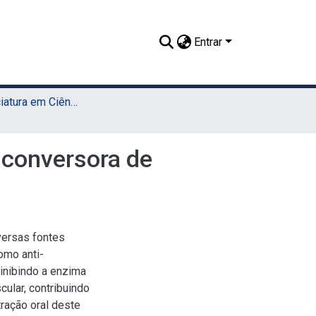
Entrar
TCC - Licenciatura em Ciências Biológicas (Sede)
 conversora de
versas fontes
omo anti-
inibindo a enzima
ular, contribuindo
ração oral deste