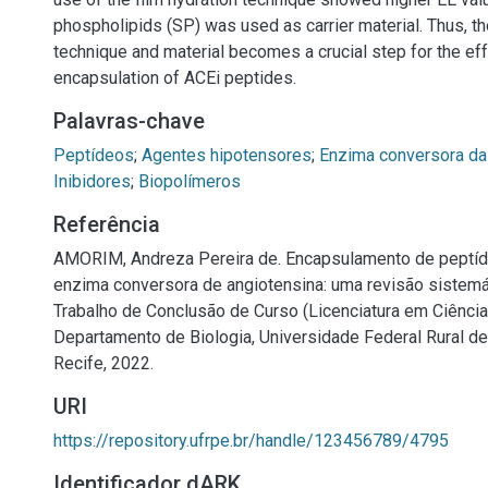
phospholipids (SP) was used as carrier material. Thus, th
technique and material becomes a crucial step for the ef
encapsulation of ACEi peptides.
Palavras-chave
Peptídeos
;
Agentes hipotensores
;
Enzima conversora da 
Inibidores
;
Biopolímeros
Referência
AMORIM, Andreza Pereira de. Encapsulamento de peptíd
enzima conversora de angiotensina: uma revisão sistemát
Trabalho de Conclusão de Curso (Licenciatura em Ciência
Departamento de Biologia, Universidade Federal Rural d
Recife, 2022.
URI
https://repository.ufrpe.br/handle/123456789/4795
Identificador dARK