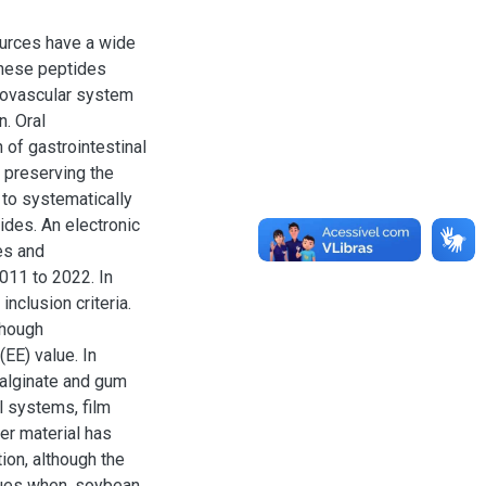
ources have a wide
 These peptides
diovascular system
n. Oral
 of gastrointestinal
 preserving the
 to systematically
ides. An electronic
es and
11 to 2022. In
inclusion criteria.
though
EE) value. In
 alginate and gum
l systems, film
er material has
ion, although the
lues when, soybean