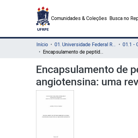
Comunidades & Coleções
Busca no Rep
Início
01. Universidade Federal Rural de Pernambuco - UFRPE (Sede)
01.1 -
Encapsulamento de peptídeos inibidores da enzima conversora de angiotensina: uma revisão sistemática
Encapsulamento de pe
angiotensina: uma rev