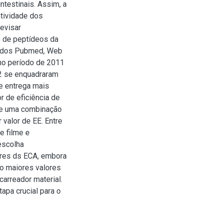
ntestinais. Assim, a
atividade dos
revisar
 de peptídeos da
 dados Pubmed, Web
no período de 2011
12 se enquadraram
e entrega mais
 de eficiência de
a e uma combinação
valor de EE. Entre
e filme e
escolha
ores ds ECA, embora
do maiores valores
carreador material.
apa crucial para o