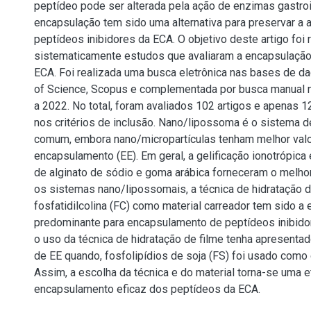
peptídeo pode ser alterada pela ação de enzimas gastroi
encapsulação tem sido uma alternativa para preservar a 
peptídeos inibidores da ECA. O objetivo deste artigo foi 
sistematicamente estudos que avaliaram a encapsulação
ECA. Foi realizada uma busca eletrônica nas bases de
of Science, Scopus e complementada por busca manual 
a 2022. No total, foram avaliados 102 artigos e apenas 
nos critérios de inclusão. Nano/lipossoma é o sistema d
comum, embora nano/micropartículas tenham melhor valor
encapsulamento (EE). Em geral, a gelificação ionotrópic
de alginato de sódio e goma arábica forneceram o melhor 
os sistemas nano/lipossomais, a técnica de hidratação d
fosfatidilcolina (FC) como material carreador tem sido a 
predominante para encapsulamento de peptídeos inibid
o uso da técnica de hidratação de filme tenha apresenta
de EE quando, fosfolipídios de soja (FS) foi usado como 
Assim, a escolha da técnica e do material torna-se uma et
encapsulamento eficaz dos peptídeos da ECA.