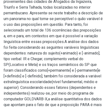
provenientes das cidades de Afogados da Ingazeira,
Triunfo e Serra Talhada, todas localizadas no interior
pernambucano. Apresenta-se neste trabalho a descrição de
um panorama no qual torna-se perceptível o quão variável é
o uso das preposições em questão. Para tanto, foi
selecionado um total de 136 ocorrências das preposições
a, em e para, em contextos em que é possível a variação
linguística entre essas preposições.A análise dos dados
foi feita considerando as seguintes variáveis linguísticas
dependentes: natureza do sujeito(+animado) e [-animado];
tipo verbal: IR e Chegar; complemento verbal do
SP(Locativo e Meta) e os traços semânticos do SP que
foram classificados como[+permanente] e [-permanente]e
[+definido] e [-definido]; também foi considerada a variável
extralinguística escolaridade(nível fundamental, médio e
superior). Considerando esses fatores (dependentes e
independentes) realizou-se, por meio do programa de
computador GOLDVARB-X,a análise quantitativa dos dados
que apontam para o fato de que a preposição PARA é mais