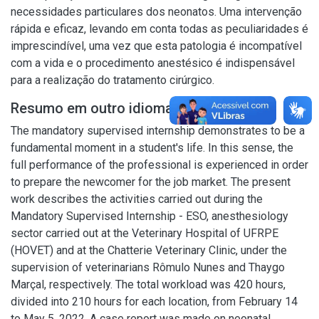
necessidades particulares dos neonatos. Uma intervenção
rápida e eficaz, levando em conta todas as peculiaridades é
imprescindível, uma vez que esta patologia é incompatível
com a vida e o procedimento anestésico é indispensável
para a realização do tratamento cirúrgico.
Resumo em outro idioma
The mandatory supervised internship demonstrates to be a
fundamental moment in a student's life. In this sense, the
full performance of the professional is experienced in order
to prepare the newcomer for the job market. The present
work describes the activities carried out during the
Mandatory Supervised Internship - ESO, anesthesiology
sector carried out at the Veterinary Hospital of UFRPE
(HOVET) and at the Chatterie Veterinary Clinic, under the
supervision of veterinarians Rômulo Nunes and Thaygo
Marçal, respectively. The total workload was 420 hours,
divided into 210 hours for each location, from February 14
to May 5, 2022. A case report was made on neonatal