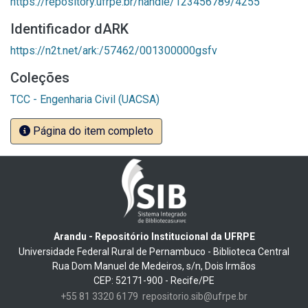
https://repository.ufrpe.br/handle/123456789/4255
Identificador dARK
https://n2t.net/ark:/57462/001300000gsfv
Coleções
TCC - Engenharia Civil (UACSA)
Página do item completo
Arandu - Repositório Institucional da UFRPE
Universidade Federal Rural de Pernambuco - Biblioteca Central
Rua Dom Manuel de Medeiros, s/n, Dois Irmãos
CEP: 52171-900 - Recife/PE
+55 81 3320 6179
repositorio.sib@ufrpe.br