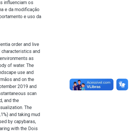
s influenciam os
na e da modificação
portamento e uso da
ntia order and live
 characteristics and
n environments as
ody of water. The
landscape use and
 Irmãos and on the
eptember 2019 and
nstantaneous scan
d, and the
sualization. The
0,1%) and taking mud
used by capybaras,
ring with the Dois