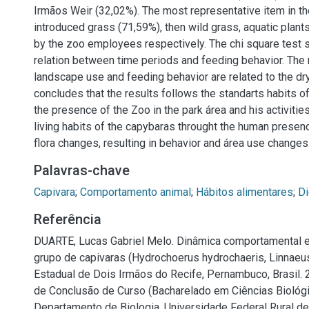
Irmãos Weir (32,02%). The most representative item in th
introduced grass (71,59%), then wild grass, aquatic plan
by the zoo employees respectively. The chi square test
relation between time periods and feeding behavior. The 
landscape use and feeding behavior are related to the d
concludes that the results follows the standarts habits o
the presence of the Zoo in the park área and his activitie
living habits of the capybaras throught the human presen
flora changes, resulting in behavior and área use changes
Palavras-chave
Capivara
;
Comportamento animal
;
Hábitos alimentares
;
Di
Referência
DUARTE, Lucas Gabriel Melo. Dinâmica comportamental e
grupo de capivaras (Hydrochoerus hydrochaeris, Linnaeu
Estadual de Dois Irmãos do Recife, Pernambuco, Brasil. 2
de Conclusão de Curso (Bacharelado em Ciências Biológi
Departamento de Biologia, Universidade Federal Rural d