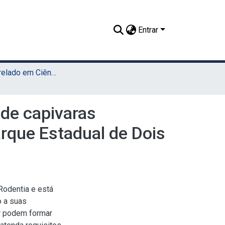
Entrar
TCC - Bacharelado em Ciências Biológicas (Sede)
de capivaras
rque Estadual de Dois
Rodentia e está
o a suas
ar podem formar