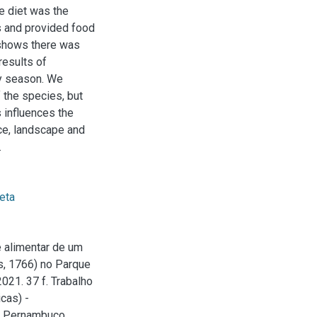
e diet was the
ts and provided food
 shows there was
results of
ry season. We
f the species, but
s influences the
ce, landscape and
.
eta
 alimentar de um
s, 1766) no Parque
021. 37 f. Trabalho
cas) -
e Pernambuco,