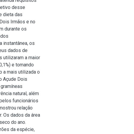
tenda requisitos
jetivo desse
e dieta das
 Dois Irmãos e no
am durante os
ados
 instantânea, os
seus dados de
s utilizaram a maior
10,1%) e tomando
 a mais utilizada o
o Açude Dois
s gramíneas
ência natural, além
pelos funcionários
mostrou relação
r. Os dados da área
 seco do ano.
rões da espécie,