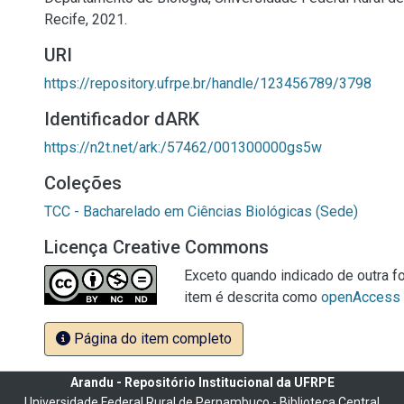
Recife, 2021.
URI
https://repository.ufrpe.br/handle/123456789/3798
Identificador dARK
https://n2t.net/ark:/57462/001300000gs5w
Coleções
TCC - Bacharelado em Ciências Biológicas (Sede)
Licença Creative Commons
Exceto quando indicado de outra fo
item é descrita como
openAccess
Página do item completo
Arandu - Repositório Institucional da UFRPE
Universidade Federal Rural de Pernambuco - Biblioteca Central