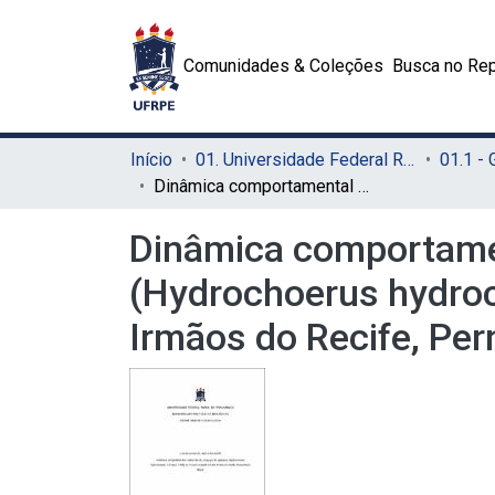
Comunidades & Coleções
Busca no Rep
Início
01. Universidade Federal Rural de Pernambuco - UFRPE (Sede)
01.1 -
Dinâmica comportamental e alimentar de um grupo de capivaras (Hydrochoerus hydrochaeris, Linnaeus, 1766) no Parque Estadual de Dois Irmãos do Recife, Pernambuco, Brasil
Dinâmica comportamen
(Hydrochoerus hydroc
Irmãos do Recife, Per