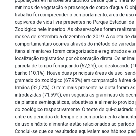
populações em ambientes urbanos desde que o mesmo a
mínimos de vegetação e presença de corpo d’agua. O ob
trabalho foi compreender o comportamento, área de uso 
capivaras de vida livre presentes no Parque Estadual de
Zoológico nele inserido. As observações foram realizar
meses de setembro a dezembro de 2019. A coleta de d
comportamentais ocorreu através do método de varredura
itens alimentares foram categorizados e registrados e 
localização registrados por observação direta. Os animai
parcela de tempo forrageando (62,2%), se deslocando (
banho (10,1%). Houve duas principais áreas de uso, sendo
gramado do zoológico (67,95%) em comparação à área d
Irmãos (32,02%). O item mais presente na dieta foram a
introduzidas (71,59%), em seguida as gramíneas de ocorr
de plantas semiaquáticas, arbustivas e alimento provido 
do zoológico respectivamente. O teste de qui-quadrado 
entre os períodos de tempo e o comportamento alimenta
de uso e hábito alimentar estão relacionados ao período
Conclui-se que os resultados equivalem aos hábitos pad