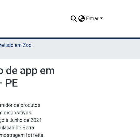
Entrar
TCC - Bacharelado em Zootecnia (UAST)
so de app em
– PE
sumidor de produtos
m dispositivos
rço à Junho de 2021
ulação de Serra
mostragem foi feita