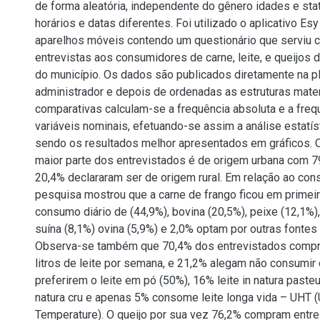
de forma aleatória, independente do gênero idades e sta
horários e datas diferentes. Foi utilizado o aplicativo E
aparelhos móveis contendo um questionário que serviu 
entrevistas aos consumidores de carne, leite, e queijos 
do município. Os dados são publicados diretamente na p
administrador e depois de ordenadas as estruturas mate
comparativas calculam-se a frequência absoluta e a frequ
variáveis nominais, efetuando-se assim a análise estatíst
sendo os resultados melhor apresentados em gráficos. 
maior parte dos entrevistados é de origem urbana com 7
20,4% declararam ser de origem rural. Em relação ao con
pesquisa mostrou que a carne de frango ficou em primeir
consumo diário de (44,9%), bovina (20,5%), peixe (12,1%),
suína (8,1%) ovina (5,9%) e 2,0% optam por outras fontes 
Observa-se também que 70,4% dos entrevistados comp
litros de leite por semana, e 21,2% alegam não consumir
preferirem o leite em pó (50%), 16% leite in natura paste
natura cru e apenas 5% consome leite longa vida – UHT (
Temperature). O queijo por sua vez 76,2% compram entre