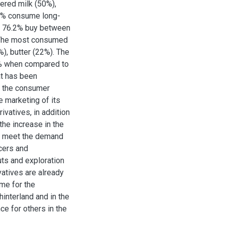
ered milk (50%),
 5% consume long-
rn 76.2% buy between
 The most consumed
), butter (22%). The
6% when compared to
at has been
of the consumer
e marketing of its
rivatives, in addition
the increase in the
to meet the demand
ucers and
ts and exploration
vatives are already
eme for the
interland and in the
ce for others in the