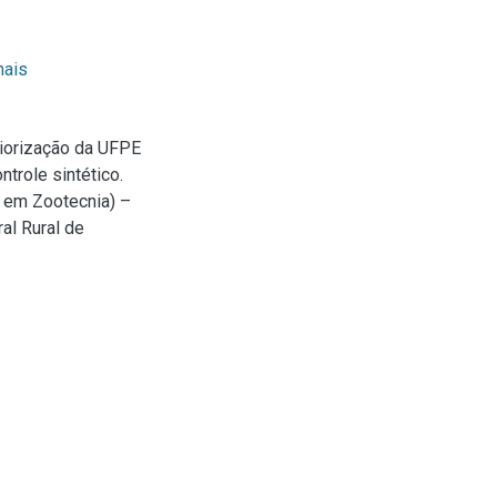
mais
iorização da UFPE
trole sintético.
o em Zootecnia) –
al Rural de