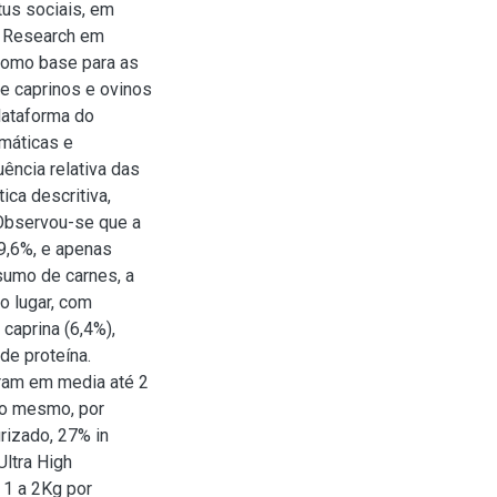
tus sociais, em
sy Research em
como base para as
de caprinos e ovinos
lataforma do
máticas e
ência relativa das
ica descritiva,
Observou-se que a
9,6%, e apenas
sumo de carnes, a
o lugar, com
 caprina (6,4%),
de proteína.
ram em media até 2
 o mesmo, por
urizado, 27% in
Ultra High
 1 a 2Kg por