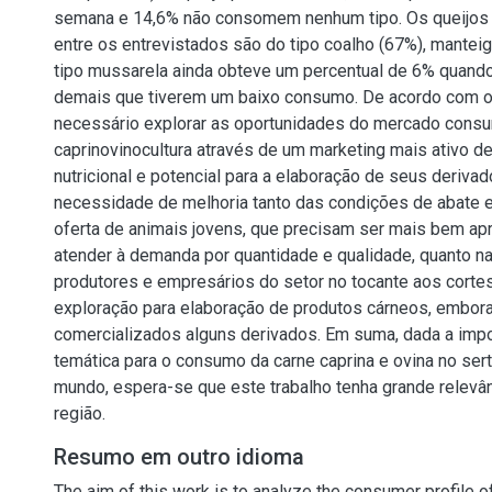
semana e 14,6% não consomem nenhum tipo. Os queijos
entre os entrevistados são do tipo coalho (67%), manteig
tipo mussarela ainda obteve um percentual de 6% quan
demais que tiverem um baixo consumo. De acordo com o
necessário explorar as oportunidades do mercado consu
caprinovinocultura através de um marketing mais ativo de
nutricional e potencial para a elaboração de seus derivad
necessidade de melhoria tanto das condições de abate 
oferta de animais jovens, que precisam ser mais bem ap
atender à demanda por quantidade e qualidade, quanto n
produtores e empresários do setor no tocante aos corte
exploração para elaboração de produtos cárneos, embora
comercializados alguns derivados. Em suma, dada a imp
temática para o consumo da carne caprina e ovina no ser
mundo, espera-se que este trabalho tenha grande relevân
região.
Resumo em outro idioma
The aim of this work is to analyze the consumer profile o