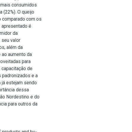
 mais consumidos
a (22%). O queijo
do comparado com os
 apresentado é
midor da
 seu valor
os, além da
e ao aumento da
roveitadas para
a capacitação de
s padronizados e a
 já estejam sendo
ortância dessa
tão Nordestino e do
cia para outros da
f products and by-