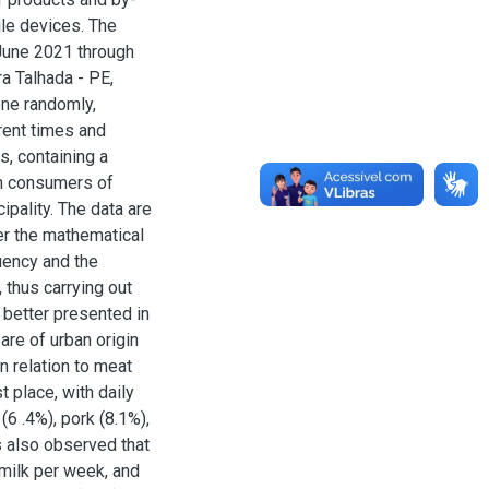
le devices. The
June 2021 through
ra Talhada - PE,
ne randomly,
erent times and
, containing a
th consumers of
pality. The data are
ter the mathematical
uency and the
 thus carrying out
g better presented in
are of urban origin
In relation to meat
 place, with daily
(6 .4%), pork (8.1%),
s also observed that
 milk per week, and