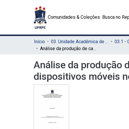
Comunidades & Coleções
Busca no Rep
Início
03. Unidade Acadêmica de Serra Talhada (UAST)
03.1 -
Análise da produção de caprinos e ovinos com o uso de app em dispositivos móveis no município de Serra Talhada – PE
Análise da produção 
dispositivos móveis n