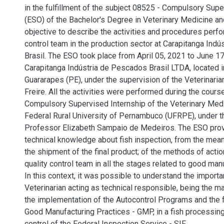
in the fulfillment of the subject 08525 - Compulsory Supe
(ESO) of the Bachelor's Degree in Veterinary Medicine an
objective to describe the activities and procedures perfo
control team in the production sector at Carapitanga Ind
Brasil. The ESO took place from April 05, 2021 to June 17
Carapitanga Indústria de Pescados Brasil LTDA, located 
Guararapes (PE), under the supervision of the Veterinaria
Freire. All the activities were performed during the cour
Compulsory Supervised Internship of the Veterinary Med
Federal Rural University of Pernambuco (UFRPE), under t
Professor Elizabeth Sampaio de Medeiros. The ESO pro
technical knowledge about fish inspection, from the means
the shipment of the final product; of the methods of act
quality control team in all the stages related to good man
In this context, it was possible to understand the importa
Veterinarian acting as technical responsible, being the m
the implementation of the Autocontrol Programs and the fu
Good Manufacturing Practices - GMP, in a fish processing 
control of the Federal Inspection Service - SIF.