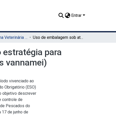
Entrar
TCC - Medicina Veterinária (Sede)
Uso de embalagem sob atmosfera modificada como estratégia para aumento de shelf life do camarão cinza (Litopenaeus vannamei)
estratégia para
us vannamei)
ríodo vivenciado ao
do Obrigatório (ESO)
 objetivo descrever
 controle de
a de Pescados do
a 17 de junho de