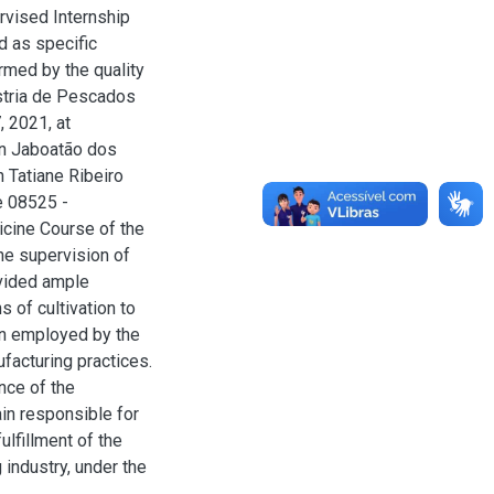
rvised Internship
d as specific
rmed by the quality
ústria de Pescados
, 2021, at
in Jaboatão dos
n Tatiane Ribeiro
se 08525 -
icine Course of the
he supervision of
vided ample
 of cultivation to
ion employed by the
ufacturing practices.
nce of the
ain responsible for
lfillment of the
industry, under the