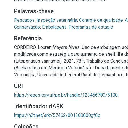
Palavras-chave
Pescados
;
Inspeção veterinária
;
Controle de qualidade
;
A
Conservação
;
Embalagens
;
Programas de estágio
Referência
CORDEIRO, Louren Mayara Alves. Uso de embalagem so
modificada como estratégia para aumento de shelf life 
(Litopenaeus vannamei). 2021. 78 f. Trabalho de Conclus
(Bacharelado em Medicina Veterinária) - Departamento d
Veterinária, Universidade Federal Rural de Pernambuco, R
URI
https://repository.ufrpe.br/handle/123456789/5100
Identificador dARK
https://n2t.net/ark:/57462/001300000gf0x
Coleções