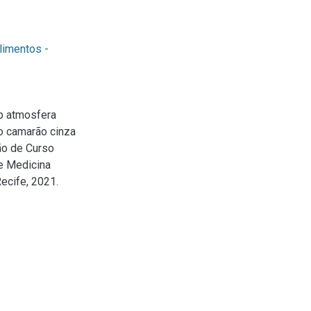
limentos -
b atmosfera
do camarão cinza
ão de Curso
e Medicina
ecife, 2021.