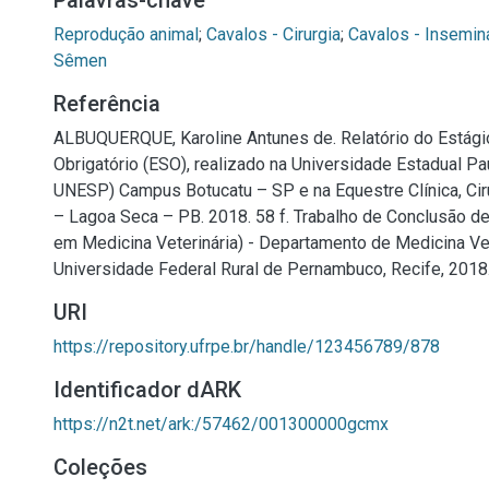
Palavras-chave
Reprodução animal
;
Cavalos - Cirurgia
;
Cavalos - Insemina
Sêmen
Referência
ALBUQUERQUE, Karoline Antunes de. Relatório do Estági
Obrigatório (ESO), realizado na Universidade Estadual P
UNESP) Campus Botucatu – SP e na Equestre Clínica, Cir
– Lagoa Seca – PB. 2018. 58 f. Trabalho de Conclusão d
em Medicina Veterinária) - Departamento de Medicina Vet
Universidade Federal Rural de Pernambuco, Recife, 2018
URI
https://repository.ufrpe.br/handle/123456789/878
Identificador dARK
https://n2t.net/ark:/57462/001300000gcmx
Coleções