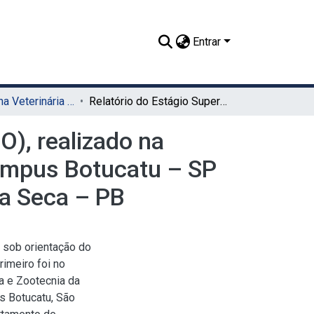
Entrar
TCC - Medicina Veterinária (Sede)
Relatório do Estágio Supervisionado Obrigatório (ESO), realizado na Universidade Estadual Paulista (FMVZ – UNESP) Campus Botucatu – SP e na Equestre Clínica, Cirurgia e Reprodução – Lagoa Seca – PB
O), realizado na
ampus Botucatu – SP
oa Seca – PB
o sob orientação do
rimeiro foi no
a e Zootecnia da
s Botucatu, São