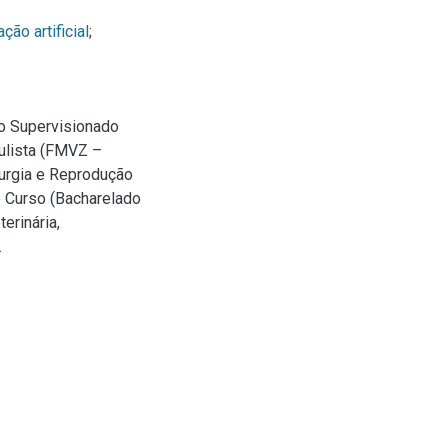
ção artificial
;
o Supervisionado
aulista (FMVZ –
urgia e Reprodução
e Curso (Bacharelado
erinária,
.