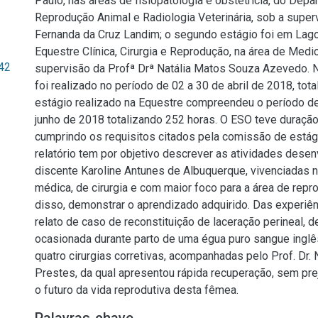
Paulo, nas áreas de fisiopatologia e obstetrícia, do Dep
Reprodução Animal e Radiologia Veterinária, sob a super
Fernanda da Cruz Landim; o segundo estágio foi em Lago
Equestre Clínica, Cirurgia e Reprodução, na área de Medi
.42
supervisão da Profª Drª Natália Matos Souza Azevedo.
foi realizado no período de 02 a 30 de abril de 2018, tot
estágio realizado na Equestre compreendeu o período d
junho de 2018 totalizando 252 horas. O ESO teve duração 
cumprindo os requisitos citados pela comissão de está
relatório tem por objetivo descrever as atividades desen
discente Karoline Antunes de Albuquerque, vivenciadas n
médica, de cirurgia e com maior foco para a área de repr
disso, demonstrar o aprendizado adquirido. Das experiên
relato de caso de reconstituição de laceração perineal, de
ocasionada durante parto de uma égua puro sangue inglê
quatro cirurgias corretivas, acompanhadas pelo Prof. Dr.
Prestes, da qual apresentou rápida recuperação, sem pre
o futuro da vida reprodutiva desta fêmea.