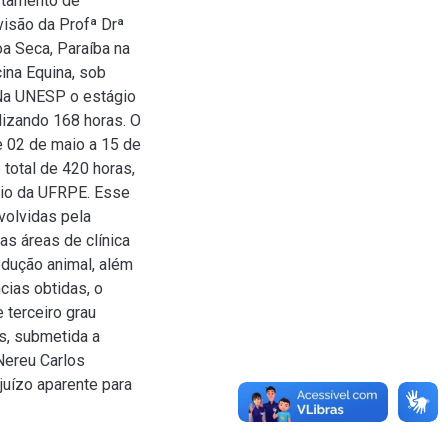
artamento de
visão da Profª Drª
a Seca, Paraíba na
cina Equina, sob
 Na UNESP o estágio
alizando 168 horas. O
e 02 de maio a 15 de
total de 420 horas,
gio da UFRPE. Esse
volvidas pela
as áreas de clínica
odução animal, além
cias obtidas, o
 terceiro grau
s, submetida a
 Nereu Carlos
juízo aparente para