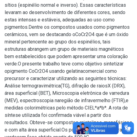
sítios (espinélio normal e inverso). Essas características
levaram ao desenvolvimento de diferentes cores, sendo
estas intensas e estáveis, adequadas ao uso como
pigmentos.Dentre os compostos usados como pigmentos
cerâmicos, vem se destacando oCoCr2O4 que é um óxido
mineral pertencente ao grupo dos espinélios, tais
estruturas abrangem um grupo de materiais magnéticos
bem estabelecidos que podem apresentar uma coloração
verde.O presente trabalho teve como objetivo sintetizar
opigmento CoCr2O4 usando gelatinacomercial como
precursor e caracterizar utilizando as seguintes técnicas:
Análise termogravimétrica(TG), difração de raiosX (DRX),
área superficial (BET), Microscopia eletrônica de varredura
(MEV), espectroscopia naregião de infravermelho (FTIR),e
medidas colorimétricas pelo método CIEL*a*b*. A rota de
síntese utilizada foi confirmada viável a partir dos
resultados. Obteve-se compostos cristalinos, monofásicos
e com alta área superficial.Os pós apresentaram coloração