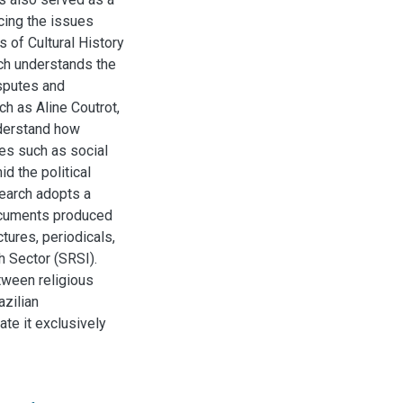
ncing the issues
 of Cultural History
rch understands the
isputes and
h as Aline Coutrot,
nderstand how
es such as social
id the political
search adopts a
documents produced
ctures, periodicals,
h Sector (SRSI).
tween religious
azilian
ate it exclusively