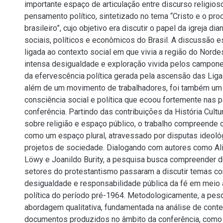
importante espaço de articulação entre discurso religioso,
pensamento político, sintetizado no tema “Cristo e o pro
brasileiro”, cujo objetivo era discutir o papel da igreja d
sociais, políticos e econômicos do Brasil. A discussão 
ligada ao contexto social em que vivia a região do Norde
intensa desigualdade e exploração vivida pelos campo
da efervescência política gerada pela ascensão das Li
além de um movimento de trabalhadores, foi também um
consciência social e política que ecoou fortemente nas 
conferência. Partindo das contribuições da História Cult
sobre religião e espaço público, o trabalho compreende 
como um espaço plural, atravessado por disputas ideoló
projetos de sociedade. Dialogando com autores como Ali
Löwy e Joanildo Burity, a pesquisa busca compreender 
setores do protestantismo passaram a discutir temas com
desigualdade e responsabilidade pública da fé em meio 
política do período pré-1964. Metodologicamente, a pes
abordagem qualitativa, fundamentada na análise de cont
documentos produzidos no âmbito da conferência, como r