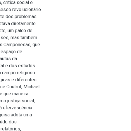
 crítica social e
cesso revolucionário
iante dos problemas
estava diretamente
ste, um palco de
neses, mas também
gas Camponesas, que
 espaço de
pautas da
ural e dos estudos
o campo religioso
gicas e diferentes
ne Coutrot, Michael
de que maneira
o justiça social,
à efervescência
quisa adota uma
eúdo dos
elatórios,