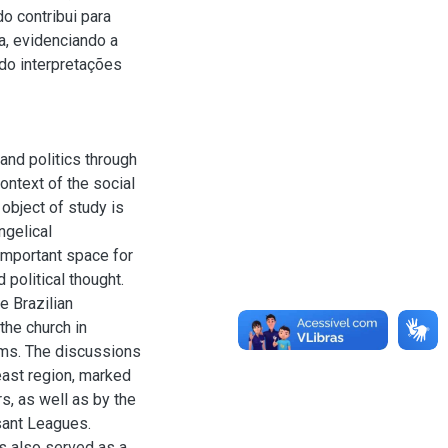
o contribui para
ca, evidenciando a
ndo interpretações
and politics through
context of the social
 object of study is
ngelical
important space for
d political thought.
e Brazilian
the church in
lems. The discussions
heast region, marked
rs, as well as by the
sant Leagues.
 also served as a