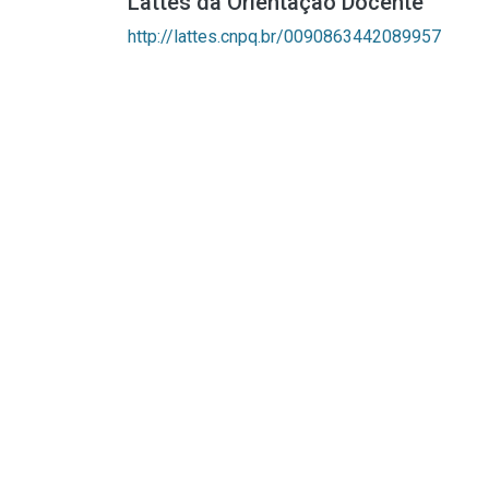
Lattes da Orientação Docente
http://lattes.cnpq.br/0090863442089957