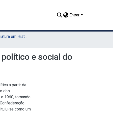
Entrar
TCC - Licenciatura em História (Sede)
olítico e social do
tica a partir da
to das
0 e 1960, tomando
 Confederação
tituiu-se como um