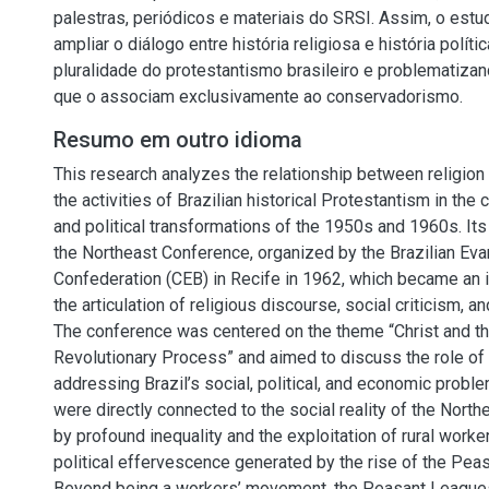
palestras, periódicos e materiais do SRSI. Assim, o estud
ampliar o diálogo entre história religiosa e história políti
pluralidade do protestantismo brasileiro e problematiza
que o associam exclusivamente ao conservadorismo.
Resumo em outro idioma
This research analyzes the relationship between religion 
the activities of Brazilian historical Protestantism in the 
and political transformations of the 1950s and 1960s. Its
the Northeast Conference, organized by the Brazilian Eva
Confederation (CEB) in Recife in 1962, which became an 
the articulation of religious discourse, social criticism, an
The conference was centered on the theme “Christ and th
Revolutionary Process” and aimed to discuss the role of 
addressing Brazil’s social, political, and economic prob
were directly connected to the social reality of the Nort
by profound inequality and the exploitation of rural worke
political effervescence generated by the rise of the Pea
Beyond being a workers’ movement, the Peasant Leagues