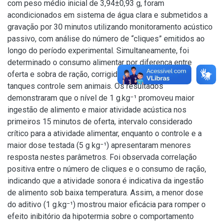
com peso médio inicial de 3,94±0,93 g, foram
acondicionados em sistema de água clara e submetidos a
gravação por 30 minutos utilizando monitoramento acústico
passivo, com análise do número de “cliques” emitidos ao
longo do período experimental. Simultaneamente, foi
determinado o consumo alimentar por diferença entre
oferta e sobra de ração, corrigido pela lixiviação em
tanques controle sem animais. Os resultados
demonstraram que o nível de 1 g.kg⁻¹ promoveu maior
ingestão de alimento e maior atividade acústica nos
primeiros 15 minutos de oferta, intervalo considerado
crítico para a atividade alimentar, enquanto o controle e a
maior dose testada (5 g kg⁻¹) apresentaram menores
resposta nestes parâmetros. Foi observada correlação
positiva entre o número de cliques e o consumo de ração,
indicando que a atividade sonora é indicativa da ingestão
de alimento sob baixa temperatura. Assim, a menor dose
do aditivo (1 g.kg⁻¹) mostrou maior eficácia para romper o
efeito inibitório da hipotermia sobre o comportamento