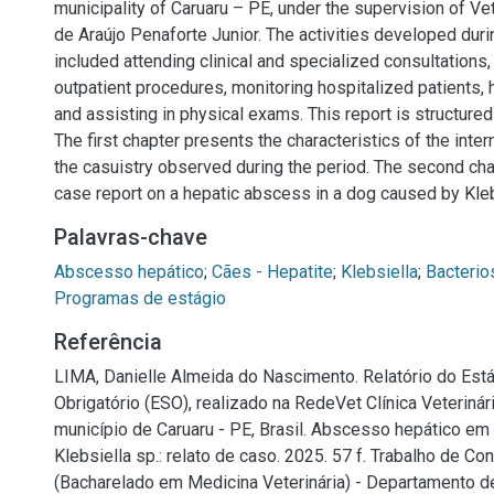
municipality of Caruaru – PE, under the supervision of Ve
de Araújo Penaforte Junior. The activities developed duri
included attending clinical and specialized consultations,
outpatient procedures, monitoring hospitalized patients, 
and assisting in physical exams. This report is structured
The first chapter presents the characteristics of the inter
the casuistry observed during the period. The second ch
case report on a hepatic abscess in a dog caused by Kleb
Palavras-chave
Abscesso hepático
;
Cães - Hepatite
;
Klebsiella
;
Bacterio
Programas de estágio
Referência
LIMA, Danielle Almeida do Nascimento. Relatório do Est
Obrigatório (ESO), realizado na RedeVet Clínica Veterinár
município de Caruaru - PE, Brasil. Abscesso hepático em
Klebsiella sp.: relato de caso. 2025. 57 f. Trabalho de C
(Bacharelado em Medicina Veterinária) - Departamento d