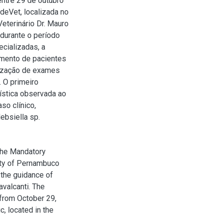
entre 29 de outubro
edeVet, localizada no
eterinário Dr. Mauro
 durante o período
cializadas, a
amento de pacientes
alização de exames
. O primeiro
uística observada ao
so clínico,
bsiella sp.
 the Mandatory
sity of Pernambuco
 the guidance of
valcanti. The
 from October 29,
c, located in the