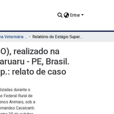
Entrar
TCC - Medicina Veterinária (Sede)
Relatório do Estágio Supervisionado Obrigatório (ESO), realizado na RedeVet Clínica Veterinária LTDA, no município de Caruaru - PE, Brasil. Abscesso hepático em cão causado por Klebsiella sp.: relato de caso
O), realizado na
ruaru - PE, Brasil.
.: relato de caso
lizadas durante o
e Federal Rural de
enos Animais, sob a
ernandes Cavalcanti.