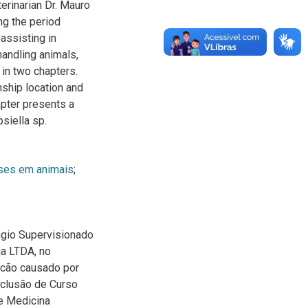
terinarian Dr. Mauro
ng the period
 assisting in
handling animals,
 in two chapters.
nship location and
apter presents a
siella sp.
ses em animais
;
ágio Supervisionado
ia LTDA, no
 cão causado por
onclusão de Curso
e Medicina