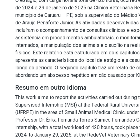
O estágio, com carga horária total de 420 horas, ocorreu 
de 2024 e 29 de janeiro de 2025 na Clínica Veterinária R
município de Caruaru – PE, sob a supervisão do Médico V
de Araújo Penaforte Junior. As atividades desenvolvidas
incluíram o acompanhamento de consultas clínicas e espe
assistência em procedimentos ambulatoriais, o monitor
internados, a manipulação dos animais e o auxílio na re
físicos. Este relatório está estruturado em dois capítulos
apresenta as características do local de estágio e a cas
longo do período. O segundo capítulo traz um relato de ca
abordando um abscesso hepático em cão causado por Kle
Resumo em outro idioma
This work aims to report the activities carried out during
Supervised Internship (MSI) at the Federal Rural Univer
(UFRPE) in the area of Small Animal Medical Clinic, under
Professor Dr. Érika Fernanda Torres Samico Fernandes Ca
internship, with a total workload of 420 hours, took place
2024, to January 29, 2025, at the RedeVet Veterinary Clini