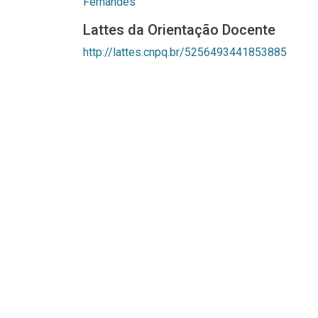
Fernandes
Lattes da Orientação Docente
http://lattes.cnpq.br/5256493441853885