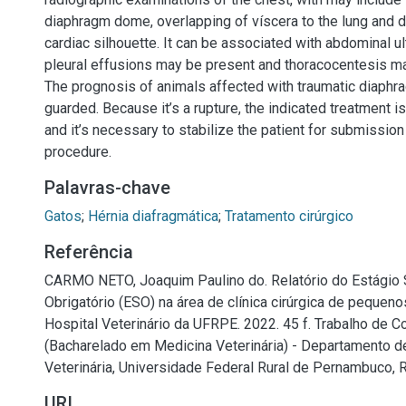
diaphragm dome, overlapping of víscera to the lung and 
cardiac silhouette. It can be associated with abdominal u
pleural effusions may be present and thoracocentesis m
The prognosis of animals affected with traumatic diaphra
guarded. Because it’s a rupture, the indicated treatment is
and it’s necessary to stabilize the patient for submission 
procedure.
Palavras-chave
Gatos
;
Hérnia diafragmática
;
Tratamento cirúrgico
Referência
CARMO NETO, Joaquim Paulino do. Relatório do Estágio
Obrigatório (ESO) na área de clínica cirúrgica de pequen
Hospital Veterinário da UFRPE. 2022. 45 f. Trabalho de 
(Bacharelado em Medicina Veterinária) - Departamento d
Veterinária, Universidade Federal Rural de Pernambuco, R
URI