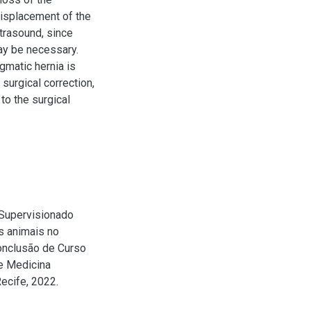
displacement of the
ltrasound, since
ay be necessary.
gmatic hernia is
 surgical correction,
to the surgical
 Supervisionado
os animais no
Conclusão de Curso
e Medicina
ecife, 2022.