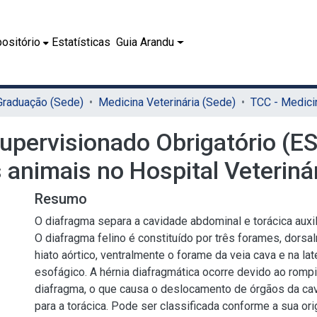
ositório
Estatísticas
Guia Arandu
 Graduação (Sede)
Medicina Veterinária (Sede)
Supervisionado Obrigatório (ES
 animais no Hospital Veterin
Resumo
O diafragma separa a cavidade abdominal e torácica auxil
O diafragma felino é constituído por três forames, dorsa
hiato aórtico, ventralmente o forame da veia cava e na late
esofágico. A hérnia diafragmática ocorre devido ao rom
diafragma, o que causa o deslocamento de órgãos da ca
para a torácica. Pode ser classificada conforme a sua o