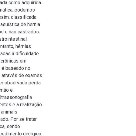
cada como adquirida.
mática, podemos
ssim, classificada
asuística de hernia
os e não castrados.
trointestinal,
ntanto, hérnias
adas à dificuldade
s crônicas em
o é baseado no
do através de exames
ser observado perda
lmão e
ltrassonografia
entes e a realização
 animais
do. Por se tratar
ica, sendo
cedimento cirúrgico.