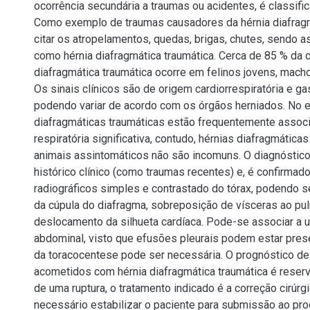
ocorrência secundária a traumas ou acidentes, é classifi
Como exemplo de traumas causadores da hérnia diafrag
citar os atropelamentos, quedas, brigas, chutes, sendo a
como hérnia diafragmática traumática. Cerca de 85 % da c
diafragmática traumática ocorre em felinos jovens, mach
Os sinais clínicos são de origem cardiorrespiratória e gas
podendo variar de acordo com os órgãos herniados. No e
diafragmáticas traumáticas estão frequentemente associ
respiratória significativa, contudo, hérnias diafragmática
animais assintomáticos não são incomuns. O diagnóstic
histórico clínico (como traumas recentes) e, é confirma
radiográficos simples e contrastado do tórax, podendo 
da cúpula do diafragma, sobreposição de vísceras ao pu
deslocamento da silhueta cardíaca. Pode-se associar a u
abdominal, visto que efusões pleurais podem estar pres
da toracocentese pode ser necessária. O prognóstico de
acometidos com hérnia diafragmática traumática é reserva
de uma ruptura, o tratamento indicado é a correção cirúrg
necessário estabilizar o paciente para submissão ao pro