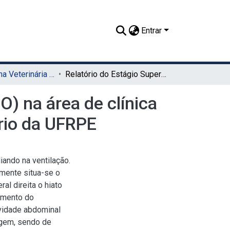
Entrar
TCC - Medicina Veterinária (Sede)
Relatório do Estágio Supervisionado Obrigatório (ESO) na área de clínica cirúrgica de pequenos animais no Hospital Veterinário da UFRPE
O) na área de clínica
ário da UFRPE
iando na ventilação.
lmente situa-se o
ral direita o hiato
pimento do
vidade abdominal
rigem, sendo de