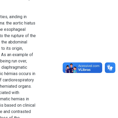
ies, ainding in
a: the aortic hiatus
the esophageal
to the rupture of the
 the abdominal
to its origin,
d. As an example of
being run over,
ic diaphragmatic
ic hérnias occurs in
of cardiorespiratory
 herniated organs.
ciated with
matic hernias in
s based on clinical
le and contrasted
loss of the