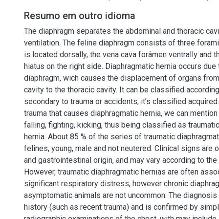
Resumo em outro idioma
The diaphragm separates the abdominal and thoracic cavit
ventilation. The feline diaphragm consists of three foramin
is located dorsally, the vena cava forâmen ventrally and 
hiatus on the right side. Diaphragmatic hernia occurs due 
diaphragm, wich causes the displacement of organs from
cavity to the thoracic cavity. It can be classified according 
secondary to trauma or accidents, it’s classified acquire
trauma that causes diaphragmatic hernia, we can mention 
falling, fighting, kicking, thus being classified as traumat
hernia. About 85 % of the series of traumatic diaphragmat
felines, young, male and not neutered. Clinical signs are 
and gastrointestinal origin, and may vary according to the
However, traumatic diaphragmatic hernias are often asso
significant respiratory distress, however chronic diaphrag
asymptomatic animals are not uncommon. The diagnosis i
history (such as recent trauma) and is confirmed by simp
radiographic examinations of the chest, with may include 