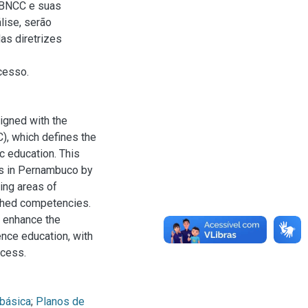
a BNCC e suas
lise, serão
as diretrizes
cesso.
igned with the
), which defines the
ic education. This
s in Pernambuco by
ing areas of
shed competencies.
o enhance the
nce education, with
ocess.
básica
;
Planos de