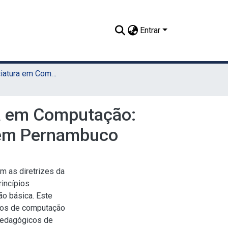
Entrar
TCC - Licenciatura em Computação (Sede)
ra em Computação:
 em Pernambuco
m as diretrizes da
incípios
ão básica. Este
rsos de computação
Pedagógicos de