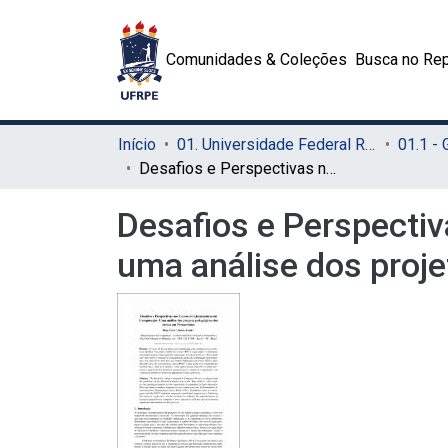
Comunidades & Coleções
Busca no Rep
Início
01. Universidade Federal Rural de Pernambuco - UFRPE (Sede)
01.1 -
Desafios e Perspectivas nos Cursos de Licenciatura em Computação: uma análise dos projetos pedagógicos dos cursos em Pernambuco
Desafios e Perspecti
uma análise dos pro